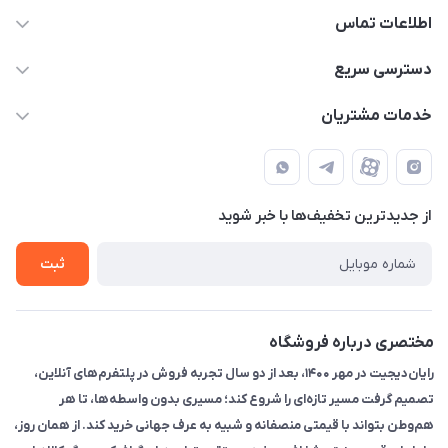
اطلاعات تماس
۰۲۱91095320 - 09120057355 - 09915561288
دسترسی سریع
info@rayandigit.ir
حساب کاربری
خدمات مشتریان
تهران - خیابان انقلاب - ابتدای خیابان فلسطین شمالی (برای خرید
مجله فروشگاه
قوانین و مقررات
حضوری از قبل با پشتیبان های فروشگاه هماهنگ کنید)
لیست محصولات
حریم خصوصی
تماس با ما
از جدید‌ترین تخفیف‌ها با‌ خبر شوید
راهنما
ثبت
مختصری درباره فروشگاه
رایان‌دیجیت در مهر ۱۴۰۰، بعد از دو سال تجربه فروش در پلتفرم‌های آنلاین،
تصمیم گرفت مسیر تازه‌ای را شروع کند؛ مسیری بدون واسطه‌ها، تا هر
هم‌وطن بتواند با قیمتی منصفانه و شبیه به عرف جهانی خرید کند. از همان روز،