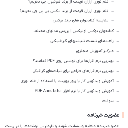
قلم نوری ارزان قیمت از برند هوئیون چی بخریم؟
قلم نوری ارزان قیمت از برند ایکس پی پن چی بخریم؟
مقایسه کتابخوان های برند بوکس
کتابخوان بوکس اونیکس | بررسی مدلهای مختلف
راهـنـمـای تـسـت تـبـلـتـهـای گـرافـیـکـی
مــرکــز آمـوزش مـجـازی
بهترین نرم افزارها برای نوشتن روی PDF کدامند؟
بهترین نرم‌افزارهای طراحی برای تبلت‌های گرافیکی
آموزش ویدئویی کار با پاور پوینت با استفاده از قلم نوری
آموزش ویدئویی کار با نرم افزار PDF Annotator
سوالات
عضویت خبرنامه
عضو خبرنامه ماهانه وب‌سایت شوید و تازه‌ترین نوشته‌ها را در پست