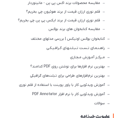
مقایسه محصولات برند اکس پی پن - مانیتوردار
قلم نوری ارزان قیمت از برند هوئیون چی بخریم؟
قلم نوری ارزان قیمت از برند ایکس پی پن چی بخریم؟
مقایسه کتابخوان های برند بوکس
کتابخوان بوکس اونیکس | بررسی مدلهای مختلف
راهـنـمـای تـسـت تـبـلـتـهـای گـرافـیـکـی
مــرکــز آمـوزش مـجـازی
بهترین نرم افزارها برای نوشتن روی PDF کدامند؟
بهترین نرم‌افزارهای طراحی برای تبلت‌های گرافیکی
آموزش ویدئویی کار با پاور پوینت با استفاده از قلم نوری
آموزش ویدئویی کار با نرم افزار PDF Annotator
سوالات
عضویت خبرنامه