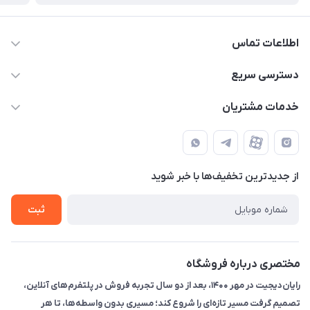
اطلاعات تماس
۰۲۱91095320 - 09120057355 - 09915561288
دسترسی سریع
info@rayandigit.ir
حساب کاربری
خدمات مشتریان
تهران - خیابان انقلاب - ابتدای خیابان فلسطین شمالی (برای خرید
مجله فروشگاه
قوانین و مقررات
حضوری از قبل با پشتیبان های فروشگاه هماهنگ کنید)
لیست محصولات
حریم خصوصی
تماس با ما
از جدید‌ترین تخفیف‌ها با‌ خبر شوید
راهنما
ثبت
مختصری درباره فروشگاه
رایان‌دیجیت در مهر ۱۴۰۰، بعد از دو سال تجربه فروش در پلتفرم‌های آنلاین،
تصمیم گرفت مسیر تازه‌ای را شروع کند؛ مسیری بدون واسطه‌ها، تا هر