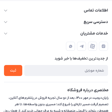
اطلاعات تماس
۰۲۱91095320 - 09120057355 - 09915561288
دسترسی سریع
info@rayandigit.ir
حساب کاربری
خدمات مشتریان
تهران - خیابان انقلاب - ابتدای خیابان فلسطین شمالی (برای خرید
مجله فروشگاه
قوانین و مقررات
حضوری از قبل با پشتیبان های فروشگاه هماهنگ کنید)
لیست محصولات
حریم خصوصی
تماس با ما
از جدید‌ترین تخفیف‌ها با‌ خبر شوید
راهنما
ثبت
مختصری درباره فروشگاه
رایان‌دیجیت در مهر ۱۴۰۰، بعد از دو سال تجربه فروش در پلتفرم‌های آنلاین،
تصمیم گرفت مسیر تازه‌ای را شروع کند؛ مسیری بدون واسطه‌ها، تا هر
هم‌وطن بتواند با قیمتی منصفانه و شبیه به عرف جهانی خرید کند. از همان روز،