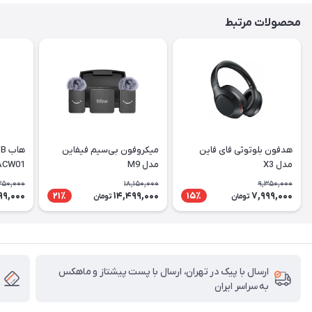
محصولات مرتبط
هدفون بلوتوثی فای فاین
میکروفون بی‌سیم فیفاین
مدل X3
مدل M9
ACW01
350,000
18,150,000
9,350,000
99,000
14,499,000
7,999,000
21٪
15٪
تومان
تومان
ارسال با پیک در تهران، ارسال با پست پیشتاز و ماهکس
به سراسر ایران