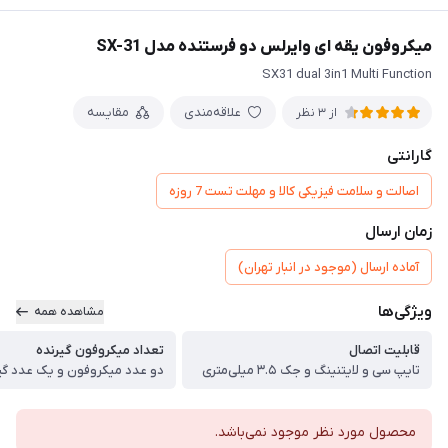
میکروفون یقه ای وایرلس دو فرستنده مدل SX-31
SX31 dual 3in1 Multi Function
علاقه‌مندی
مقایسه
از 3 نظر
گارانتی
اصالت و سلامت فیزیکی کالا و مهلت تست 7 روزه
زمان ارسال
آماده ارسال (موجود در انبار تهران)
ویژگی‌ها
مشاهده همه
قابلیت اتصال
تعداد میکروفون گیرنده
تایپ سی و لایتنینگ و جک ۳.۵ میلی‌متری
دو عدد میکروفون و یک عدد گی
محصول مورد نظر موجود نمی‌باشد.