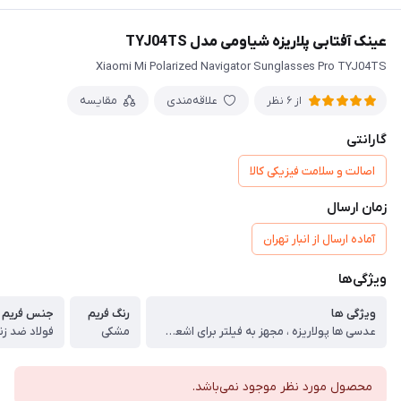
عینک آفتابی پلاریزه شیاومی مدل TYJ04TS
Xiaomi Mi Polarized Navigator Sunglasses Pro TYJ04TS
علاقه‌مندی
مقایسه
از 6 نظر
گارانتی
اصالت و سلامت فیزیکی کالا
زمان ارسال
آماده ارسال از انبار تهران
ویژگی‌ها
ویژگی ها
رنگ فریم
جنس فریم
عدسی ها پولاریزه ، مجهز به فیلتر برای اشعه های فرابنفش و اشعه های مضر ، مقاوم در برابر خش و ضربه
مشکی
فولاد ضد ز
محصول مورد نظر موجود نمی‌باشد.