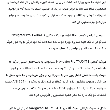
این لنزها به طور ویژه محافظت در برابر اشعه ماوراء بنفش را فراهم می‌کنند و
همچنین مقاومت بالا در برابر ضربه دارند. از جنسی استفاده شده که در تولید
تجهیزات هوایی و نظامی مورد استفاده قرار می‌گیرد، بنابراین مقاومت در برابر
حرارت را نیز تضمین می‌کند.
علاوه بر دوام و کیفیت بالا، لنزهای عینک آفتابی Navigator Pro TYJ04TS
شیائومی با یک لایه پلاریزه ویژه پوشانده شده‌اند که نور مرئی را به طور موثر
پراکنده کرده و تابش مزاحم را کاهش می‌دهند.
عینک آفتابی Navigator Pro TYJ04TS شیائومی با دسته‌های بسیار نازک اما
بادوام در ضخامت 1 میلی‌متر متفاوت است. بدنه سبک و انعطاف پذیر این
عینک باعث کاهش فشار روی سر به طور قابل توجهی می‌شود و به طور کامل با
هر شکل صورت سازگاری دارد. فریم فولادی ضد زنگ و سبک وزن AISI 304 باعث
می‌شود عینک تنها 19 گرم وزن داشته باشد. فریمی یک تکه و بدون پیچ یا
قطعات کوچک دارد که عمر مفید محصول را افزایش می‌دهد.
شکل کلاسیک لنزهای عینک آفتابی Navigator Pro TYJ04TS شیائومی با هر