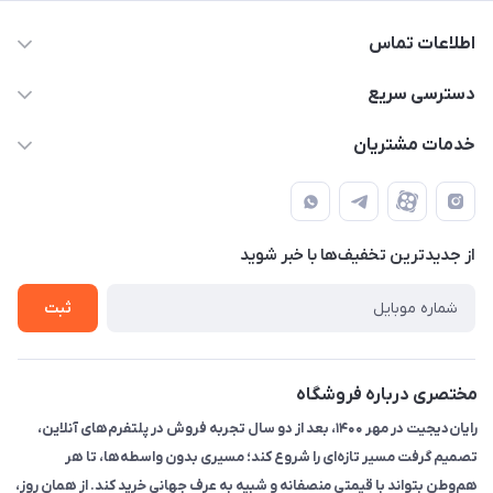
اطلاعات تماس
۰۲۱91095320 - 09120057355 - 09915561288
دسترسی سریع
info@rayandigit.ir
حساب کاربری
خدمات مشتریان
تهران - خیابان انقلاب - ابتدای خیابان فلسطین شمالی (برای خرید
مجله فروشگاه
قوانین و مقررات
حضوری از قبل با پشتیبان های فروشگاه هماهنگ کنید)
لیست محصولات
حریم خصوصی
تماس با ما
از جدید‌ترین تخفیف‌ها با‌ خبر شوید
راهنما
ثبت
مختصری درباره فروشگاه
رایان‌دیجیت در مهر ۱۴۰۰، بعد از دو سال تجربه فروش در پلتفرم‌های آنلاین،
تصمیم گرفت مسیر تازه‌ای را شروع کند؛ مسیری بدون واسطه‌ها، تا هر
هم‌وطن بتواند با قیمتی منصفانه و شبیه به عرف جهانی خرید کند. از همان روز،