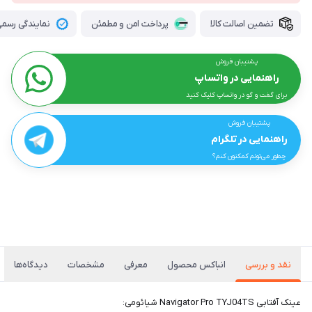
تضمین اصالت کالا
پرداخت امن و مطمئن
نمایندگی رسمی 
پشتیبان فروش
راهنمایی در واتساپ
برای گفت و گو در واتساپ کلیک کنید
پشتیبان فروش
راهنمایی در تلگرام
چطور می‌تونم کمکتون کنم؟
نقد و بررسی
انباکس محصول
معرفی
مشخصات
دیدگاه‌ها
عینک آفتابی Navigator Pro TYJ04TS شیائومی: