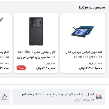
محصولات مرتبط
قلم نوری ایکس پی-پن مدل
کاور نیلکین مدل CamShield
Artist 12 (2nd Gen)
Pro مناسب برای گوشی موبایل
 SPE43
سامسونگ Galaxy S22 Ultra
400,000
550,000
42,457,800
99,000
440,000
43,199,000
20٪
تومان
تومان
ارسال با پیک در تهران، ارسال با پست پیشتاز و ماهکس
به سراسر ایران