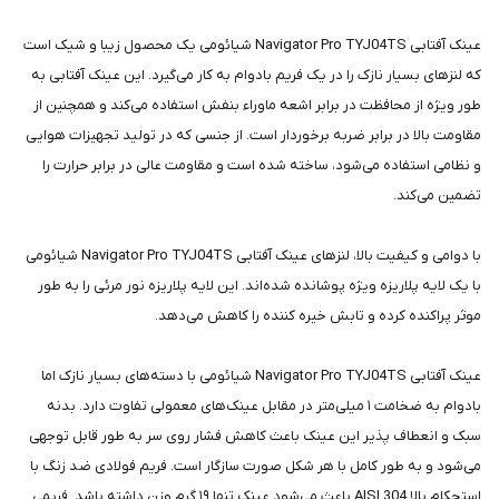
عینک آفتابی Navigator Pro TYJ04TS شیائومی یک محصول زیبا و شیک است
که لنزهای بسیار نازک را در یک فریم بادوام به کار می‌گیرد. این عینک آفتابی به
طور ویژه از محافظت در برابر اشعه ماوراء بنفش استفاده می‌کند و همچنین از
مقاومت بالا در برابر ضربه برخوردار است. از جنسی که در تولید تجهیزات هوایی
و نظامی استفاده می‌شود، ساخته شده است و مقاومت عالی در برابر حرارت را
تضمین می‌کند.
با دوامی و کیفیت بالا، لنزهای عینک آفتابی Navigator Pro TYJ04TS شیائومی
با یک لایه پلاریزه ویژه پوشانده شده‌اند. این لایه پلاریزه نور مرئی را به طور
موثر پراکنده کرده و تابش خیره کننده را کاهش می‌دهد.
عینک آفتابی Navigator Pro TYJ04TS شیائومی با دسته‌های بسیار نازک اما
بادوام به ضخامت ۱ میلی‌متر در مقابل عینک‌های معمولی تفاوت دارد. بدنه
سبک و انعطاف پذیر این عینک باعث کاهش فشار روی سر به طور قابل توجهی
می‌شود و به طور کامل با هر شکل صورت سازگار است. فریم فولادی ضد زنگ با
استحکام بالا AISI 304 باعث می‌شود عینک تنها ۱۹ گرم وزن داشته باشد. فریمی