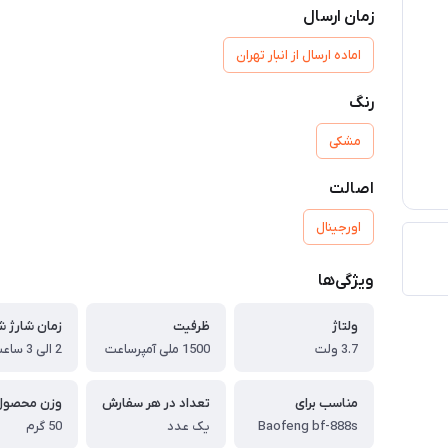
زمان ارسال
اماده ارسال از انبار تهران
رنگ
مشکی
اصالت
اورجینال
ویژگی‌ها
ولتاژ
ظرفیت
زمان شارژ 
3.7 ولت
1500 ملی آمپرساعت
2 الی 3 ساعت
مناسب برای
تعداد در هر سفارش
وزن محصول
Baofeng bf-888s
یک عدد
50 گرم