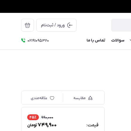
ورود / ثبت‌نام
سوالات
تماس با ما
۰۲۱91095320
مقایسه
علاقه‌مندی
25٪
990,000
749,900
قیمت:
تومان