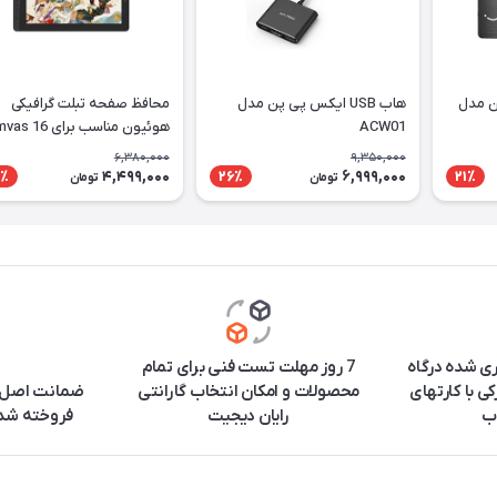
ن مدل
هاب USB ایکس پی پن مدل
محافظ صفحه تبلت گرافیکی
ACW01
هوئیون مناسب برای 6
2021
6,380,000
9,350,000
4,499,000
6,999,000
٪
26٪
21٪
تومان
تومان
ری شده درگاه
7 روز مهلت تست فنی برای تمام
ی با کارتهای
محصولات و امکان انتخاب گارانتی
ضمانت اصل ب
ب
رایان دیجیت
فروخته شده