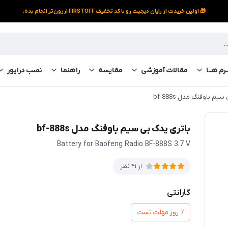
🎁 اولین خریدت از رایان دیجیت رو با کد تخفیف FIRSTOFF ارزون‌تر انجام بده.
رم‌ هــا
مقالات آموزشی
مقایسه
راهنما
نصب درایور
م باوفنگ مدل bf-888s
باتری یدک بی سیم باوفنگ مدل bf-888s
Battery for Baofeng Radio BF-888S 3.7 V
از 41 نظر
گارانتی
7 روز مهلت تست