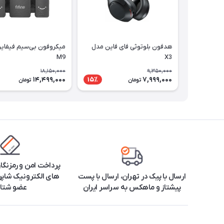
هدفون بلوتوثی فای فاین مدل
میکروفون بی‌سیم فیفای
M9
X3
18,150,000
9,350,000
14,499,000
7,999,000
15٪
تومان
تومان
پرداخت امن و رمزنگا
ارسال با پیک در تهران، ارسال با پست
های الکترونیک شاپرک
پیشتاز و ماهکس به سراسر ایران
عضو شتا