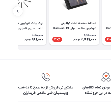
محافظ صفحه تبلت گرافیکی
نوک یدک هوئیون مدل PN05A
Kamvas 1
هوئیون مناسب برای Kamvas 13
مناسب برای قلمهای PW517 و
PW110
1,650,000
4,950,000
999,000
3,499,000
40٪
30٪
30
تومان
تومان
ودن تمام کالاهای
پشتیبانی فروش از ده صبح تا ده شب
 در این فروشگاه
و پشتیبان فنی دائمی خریداران