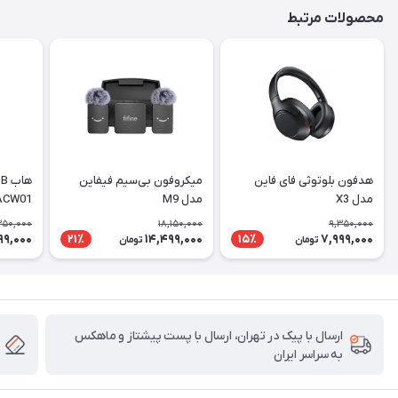
محصولات مرتبط
هدفون بلوتوثی فای فاین
میکروفون بی‌سیم فیفاین
مدل X3
مدل M9
ACW01
350,000
18,150,000
9,350,000
99,000
14,499,000
7,999,000
21٪
15٪
تومان
تومان
ارسال با پیک در تهران، ارسال با پست پیشتاز و ماهکس
به سراسر ایران