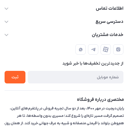
اطلاعات تماس
۰۲۱91095320 - 09120057355 - 09915561288
دسترسی سریع
info@rayandigit.ir
حساب کاربری
خدمات مشتریان
تهران - خیابان انقلاب - ابتدای خیابان فلسطین شمالی (برای خرید
مجله فروشگاه
قوانین و مقررات
حضوری از قبل با پشتیبان های فروشگاه هماهنگ کنید)
لیست محصولات
حریم خصوصی
تماس با ما
از جدید‌ترین تخفیف‌ها با‌ خبر شوید
راهنما
ثبت
مختصری درباره فروشگاه
رایان‌دیجیت در مهر ۱۴۰۰، بعد از دو سال تجربه فروش در پلتفرم‌های آنلاین،
تصمیم گرفت مسیر تازه‌ای را شروع کند؛ مسیری بدون واسطه‌ها، تا هر
هم‌وطن بتواند با قیمتی منصفانه و شبیه به عرف جهانی خرید کند. از همان روز،