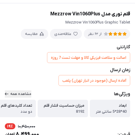
قلم نوری مدل Mezzrow Vin1060Plus
Mezzrow Vin1060Plus Graphic Tablet
علاقه‌مندی
مقایسه
از 62 نظر
گارانتی
اصالت و سلامت فیزیکی کالا و مهلت تست 7 روزه
زمان ارسال
آماده ارسال (موجود در انبار تهران) پلمب
ویژگی‌ها
مشاهده همه
ابعاد
میزان حساسیت فشار قلم
تعداد کلیدهای قلم
40*28*5 سانتی متر
8192
دو عدد
19٪
10,450,000
8,499,000
قیمت:
تومان