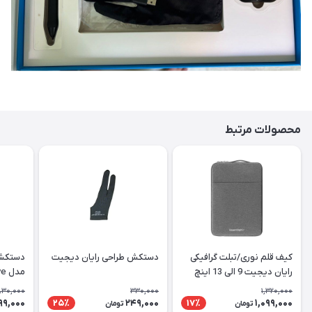
محصولات مرتبط
کیف قلم نوری/تبلت گرافیکی
دستکش طراحی رایان دیجیت
دستکش 
رایان دیجیت 9 الی 13 اینچ
مدل AC01B Glove
830,000
330,000
1,320,000
99,000
249,000
1,099,000
25٪
17٪
تومان
تومان