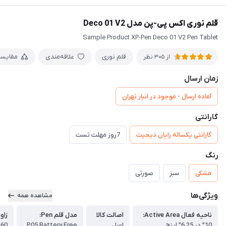
قلم نوری اکس پی-پن مدل Deco 01 V2
Sample Product XP-Pen Deco 01 V2 Pen Tablet
قلم نوری
علاقه‌مندی
مقایس
از 305 نظر
زمان ارسال
آماده ارسال - موجود در انبار تهران
گارانتی
گارانتی یکساله رایان دیجیت
7روز مهلت تست
رنگ
مشکی
سبز
صورتی
ویژگی‌ها
مشاهده همه
ناحیه فعال Active Area:
اصالت کالا
مدل قلم Pen:
زاوی
10” در 6.25” اینچ
اصل
P05 Battery Free
60 درجه