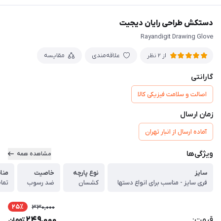
دستکش طراحی رایان دیجیت
Rayandigit Drawing Glove
علاقه‌مندی
مقایسه
از 2 نظر
گارانتی
اصالت و سلامت فیزیکی کالا
زمان ارسال
آماده ارسال از انبار تهران
ویژگی‌ها
مشاهده همه
سایز
نوع پارچه
خاصیت
منا
فری سایز - مناسب برای انواع دستها
کشسان
ضد رسوب
تمام
25٪
330,000
249,000
قیمت:
تومان