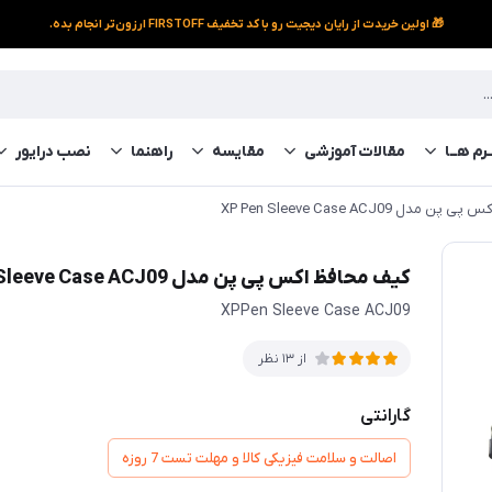
🎁 اولین خریدت از رایان دیجیت رو با کد تخفیف FIRSTOFF ارزون‌تر انجام بده.
رم‌ هــا
مقالات آموزشی
مقایسه
راهنما
نصب درایور
دل XP Pen Sleeve Case ACJ09
کیف محافظ اکس پی پن مدل XP Pen Sleeve Case ACJ09
XPPen Sleeve Case ACJ09
از 13 نظر
گارانتی
اصالت و سلامت فیزیکی کالا و مهلت تست 7 روزه