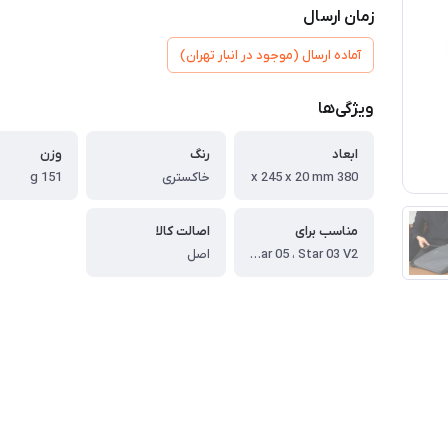
زمان ارسال
آماده ارسال (موجود در انبار تهران)
ویژگی‌ها
ابعاد
رنگ
وزن
380 x 245 x 20 mm
خاکستری
151 g
مناسب برای
اصالت کالا
Deco Fun L ، Deco 01 V2/01 ، Deco 02 ، Deco 03 ، Deco Pro S/SW ، Deco L/LW ، Star G960S/Star G960 ، Star G960S Plus ، Star 06 / Star 06C ، Star 05 ، Star 03 V2
اصل