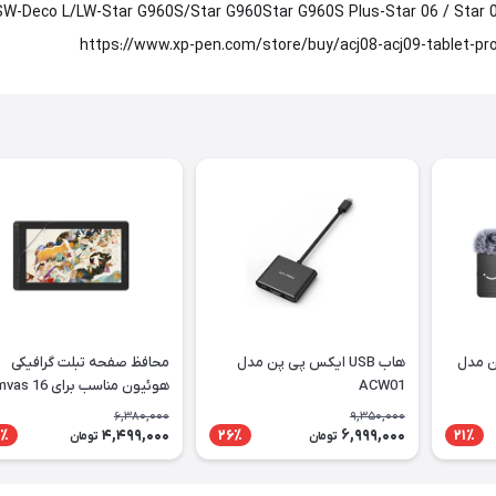
مدل های Star G960S/Star G960Star G960S Plus-Star 06 / Star 06CStar 05Star 03 V2
ن مدل
هاب USB ایکس پی پن مدل
محافظ صفحه تبلت گرافیکی
ACW01
هوئیون مناسب برای 6
2021
6,380,000
9,350,000
4,499,000
6,999,000
٪
26٪
21٪
تومان
تومان