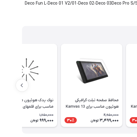
Deco Fun L-Deco 01 V2/01-Deco 02-Deco 03Deco Pro S/SW-Deco L/LW-
محافظ صفحه تبلت گرافیکی
نوک یدک هوئیون مدل PN05A
Kamvas 1
هوئیون مناسب برای Kamvas 13
مناسب برای قلمهای PW517 و
PW110
1,650,000
4,950,000
999,000
3,499,000
40٪
30٪
30
تومان
تومان