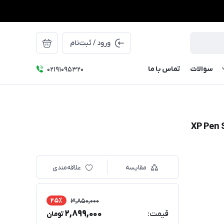
ورود / ثبت‌نام
سوالات
تماس با ما
۰۲۱91095320
مقایسه
علاقه‌مندی
25٪
3,850,000
2,899,000
قیمت:
تومان