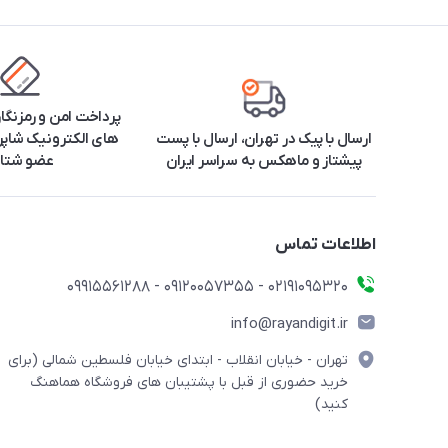
پرداخت امن و رمزنگا
ارسال با پیک در تهران، ارسال با پست
های الکترونیک شاپرک
پیشتاز و ماهکس به سراسر ایران
عضو شتا
اطلاعات تماس
۰۲۱91095320 - 09120057355 - 09915561288
info@rayandigit.ir
تهران - خیابان انقلاب - ابتدای خیابان فلسطین شمالی (برای
خرید حضوری از قبل با پشتیبان های فروشگاه هماهنگ
کنید)