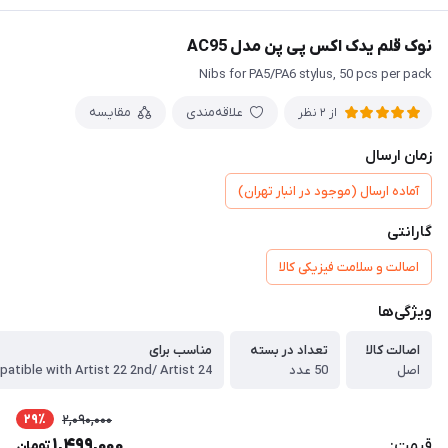
نوک قلم یدک اکس پی پن مدل AC95
Nibs for PA5/PA6 stylus, 50 pcs per pack
علاقه‌مندی
مقایسه
از 2 نظر
زمان ارسال
آماده ارسال (موجود در انبار تهران)
گارانتی
اصالت و سلامت فیزیکی کالا
ویژگی‌ها
اصالت کالا
تعداد در بسته
مناسب برای
اصل
50 عدد
29٪
2,090,000
1,499,000
قیمت:
تومان