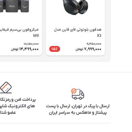
هدفون بلوتوثی فای فاین مدل
میکروفون بی‌سیم فیفای
M9
X3
18,150,000
9,350,000
14,499,000
7,999,000
15٪
تومان
تومان
پرداخت امن و رمزنگا
ارسال با پیک در تهران، ارسال با پست
های الکترونیک شاپرک
پیشتاز و ماهکس به سراسر ایران
عضو شتا