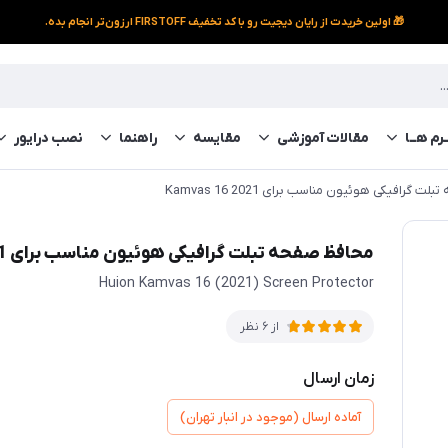
🎁 اولین خریدت از رایان دیجیت رو با کد تخفیف FIRSTOFF ارزون‌تر انجام بده.
رم‌ هــا
مقالات آموزشی
مقایسه
راهنما
نصب درایور
 گرافیکی هوئیون مناسب برای Kamvas 16 2021
محافظ صفحه تبلت گرافیکی هوئیون مناسب برای Kamvas 16 2021
Huion Kamvas 16 (2021) Screen Protector
از 6 نظر
زمان ارسال
آماده ارسال (موجود در انبار تهران)