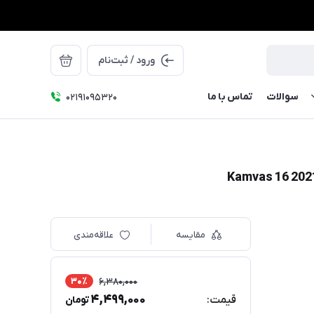
ورود / ثبت‌نام
سوالات
تماس با ما
۰۲۱91095320
مقایسه
علاقه‌مندی
30٪
6,380,000
4,499,000
قیمت:
تومان