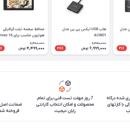
ن مدل
هاب USB ایکس پی پن مدل
محافظ صفحه تبلت گرافیکی
ACW01
هوئیون مناسب برای 6
2021
6,380,000
9,350,000
4,499,000
6,999,000
٪
26٪
21٪
تومان
تومان
ری شده درگاه
7 روز مهلت تست فنی برای تمام
ی با کارتهای
محصولات و امکان انتخاب گارانتی
ضمانت اصل ب
ب
رایان دیجیت
فروخته شده