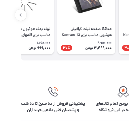
محافظ صفحه تبلت گرافیکی
نوک یدک هوئیون مدل PN05A
Kamvas 1
هوئیون مناسب برای Kamvas 13
مناسب برای قلمهای PW517 و
PW110
1,650,000
4,950,000
999,000
3,499,000
40٪
30٪
30
تومان
تومان
ودن تمام کالاهای
پشتیبانی فروش از ده صبح تا ده شب
 در این فروشگاه
و پشتیبان فنی دائمی خریداران