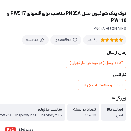
نوک یدک هوئیون مدل PN05A مناسب برای قلمهای PW517 و
PW110
PN05A HUION NIBS
علاقه‌مندی
مقایسه
از 6 نظر
زمان ارسال
آماده ارسال (موجود در انبار تهران)
گارانتی
اصالت و سلامت فیزیکی کالا
ویژگی‌ها
اصالت کالا
تعداد در بسته
مناسب مدلهای
اصل
10 عدد
40٪
1,650,000