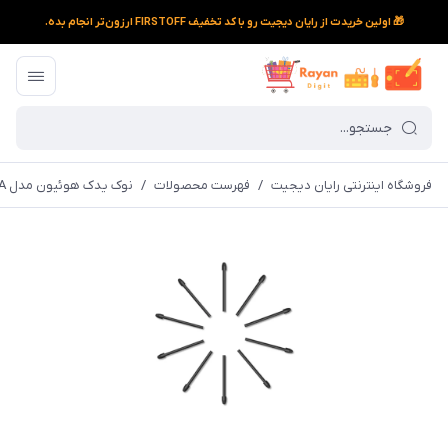
🎁 اولین خریدت از رایان دیجیت رو با کد تخفیف FIRSTOFF ارزون‌تر انجام بده.
فروشگاه اینترنتی رایان دیجیت
/
فهرست محصولات
/
نوک یدک هوئیون مدل PN05A مناسب برای قلمهای PW517 و PW110