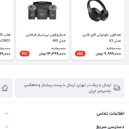
هدفون بلوتوثی فای فاین
میکروفون بی‌سیم فیفاین
مدل X3
مدل M9
ACW01
350,000
18,150,000
9,350,000
99,000
14,499,000
7,999,000
21٪
15٪
تومان
تومان
ارسال با پیک در تهران، ارسال با پست پیشتاز و ماهکس
به سراسر ایران
اطلاعات تماس
۰۲۱91095320 - 09120057355 - 09915561288
دسترسی سریع