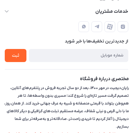
info@rayandigit.ir
حساب کاربری
خدمات مشتریان
تهران - خیابان انقلاب - ابتدای خیابان فلسطین شمالی (برای خرید
مجله فروشگاه
قوانین و مقررات
حضوری از قبل با پشتیبان های فروشگاه هماهنگ کنید)
لیست محصولات
حریم خصوصی
تماس با ما
از جدید‌ترین تخفیف‌ها با‌ خبر شوید
راهنما
ثبت
مختصری درباره فروشگاه
رایان‌دیجیت در مهر ۱۴۰۰، بعد از دو سال تجربه فروش در پلتفرم‌های آنلاین،
تصمیم گرفت مسیر تازه‌ای را شروع کند؛ مسیری بدون واسطه‌ها، تا هر
هم‌وطن بتواند با قیمتی منصفانه و شبیه به عرف جهانی خرید کند. از همان روز،
ما با دلی قرص و نیتی شفاف، عرضه مستقیم تبلت‌های گرافیکی و دیگر کالاهای
دیجیتال را آغاز کردیم تا خریدی راحت‌تر، صادقانه‌تر و به‌صرفه‌تر برای شما
بسازیم.