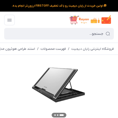
🎁 اولین خریدت از رایان دیجیت رو با کد تخفیف FIRSTOFF ارزون‌تر انجام بده.
فروشگاه اینترنتی رایان دیجیت
/
فهرست محصولات
/
استند طراحی هوئیون مدل T300