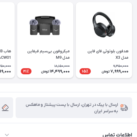
هدفون بلوتوثی فای فاین
میکروفون بی‌سیم فیفاین
مدل X3
مدل M9
ACW01
350,000
18,150,000
9,350,000
99,000
14,499,000
7,999,000
21٪
15٪
تومان
تومان
ارسال با پیک در تهران، ارسال با پست پیشتاز و ماهکس
به سراسر ایران
اطلاعات تماس