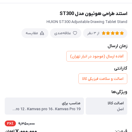
استند طراحی هوئیون مدل ST300
HUION ST300 Adjustable Drawing Tablet Stand
علاقه‌مندی
مقایسه
از 3 نظر
زمان ارسال
آماده ارسال (موجود در انبار تهران)
گارانتی
اصالت و سلامت فیزیکی کالا
ویژگی‌ها
اصالت کالا
مناسب برای
اصل
Kamvas 12 ، Kamvas 13 ، Kamvas 16 ، Kamvas Pro 13 ، Kamvas Pro 12 ، Kamvas pro 16 ، Kamvas Pro 19 ، سایر تبلتها و لپ تاپ های 12 تا 16 اینچ
26٪
9,350,000
7,000,000
قیمت:
تومان