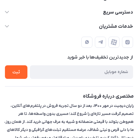
۰۲۱91095320 - 09120057355 - 09915561288
دسترسی سریع
info@rayandigit.ir
حساب کاربری
خدمات مشتریان
تهران - خیابان انقلاب - ابتدای خیابان فلسطین شمالی (برای خرید
مجله فروشگاه
قوانین و مقررات
حضوری از قبل با پشتیبان های فروشگاه هماهنگ کنید)
لیست محصولات
حریم خصوصی
تماس با ما
از جدید‌ترین تخفیف‌ها با‌ خبر شوید
راهنما
ثبت
مختصری درباره فروشگاه
رایان‌دیجیت در مهر ۱۴۰۰، بعد از دو سال تجربه فروش در پلتفرم‌های آنلاین،
تصمیم گرفت مسیر تازه‌ای را شروع کند؛ مسیری بدون واسطه‌ها، تا هر
هم‌وطن بتواند با قیمتی منصفانه و شبیه به عرف جهانی خرید کند. از همان روز،
ما با دلی قرص و نیتی شفاف، عرضه مستقیم تبلت‌های گرافیکی و دیگر کالاهای
دیجیتال را آغاز کردیم تا خریدی راحت‌تر، صادقانه‌تر و به‌صرفه‌تر برای شما