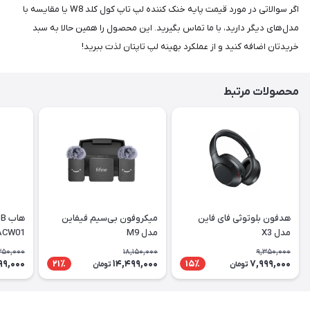
اگر سوالاتی در مورد قیمت پایه خنک کننده لپ تاپ کول کلد W8 یا مقایسه با
مدل‌های دیگر دارید، با ما تماس بگیرید. این محصول را همین حالا به سبد
خریدتان اضافه کنید و از عملکرد بهینه لپ تاپتان لذت ببرید!
محصولات مرتبط
هدفون بلوتوثی فای فاین
میکروفون بی‌سیم فیفاین
مدل X3
مدل M9
ACW01
350,000
18,150,000
9,350,000
99,000
14,499,000
7,999,000
21٪
15٪
تومان
تومان