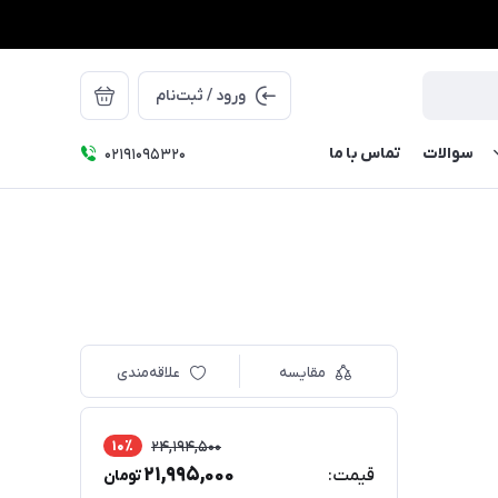
ورود / ثبت‌نام
سوالات
تماس با ما
۰۲۱91095320
مقایسه
علاقه‌مندی
10٪
24,194,500
21,995,000
قیمت:
تومان