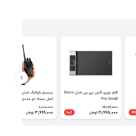
قلم نوری اکس پی.پن مدل Deco
بیسیم باوفنگ مدل BF-888s
Pro Small
اصل بسته دو عددی
6,000,000
24,194,500
3,999,000
21,995,000
34٪
10٪
19
تومان
تومان