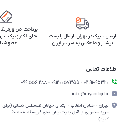
پرداخت امن و رمزنگا
ارسال با پیک در تهران، ارسال با پست
های الکترونیک شاپرک
پیشتاز و ماهکس به سراسر ایران
عضو شتا
اطلاعات تماس
۰۲۱91095320 - 09120057355 - 09915561288
info@rayandigit.ir
تهران - خیابان انقلاب - ابتدای خیابان فلسطین شمالی (برای
خرید حضوری از قبل با پشتیبان های فروشگاه هماهنگ
کنید)