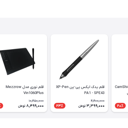
ل CamShield Pro
قلم یدک ایکس پی-پن XP-Pen
قلم نوری مدل Mezzrow
Vin1060Plus
PA1 - SPE43
10,450,000
4,400,000
8,499,000
3,399,000
٪
23٪
20٪
تومان
تومان