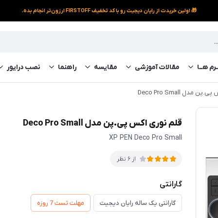
🎁 اولین خریدت از رایان دیجیت رو با کد تخفیف FIRSTOFF ارزون‌تر انجام بده.
رم‌ هــا
مقالات آموزشی
مقایسه
راهنما
نصب درایور
 مدل Deco Pro Small
قلم نوری اکس پی.پن مدل Deco Pro Small
XP PEN Deco Pro Small
از 6 نظر
گارانتی
گارانتی یک ساله رایان دیجیت
مهلت تست 7 روزه