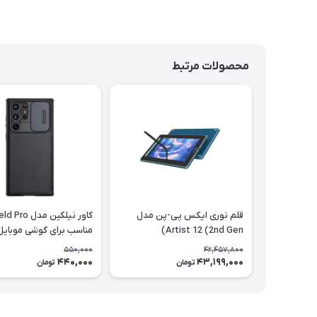
محصولات مرتبط
قلم نوری ایکس پی-پن مدل
کاور نیلکین مد
Artist 12 (2nd Gen)
مناسب برای گوشی موبایل
سامسونگ Galaxy S22 Ultra
550,000
42,457,800
440,000
43,199,000
تومان
تومان