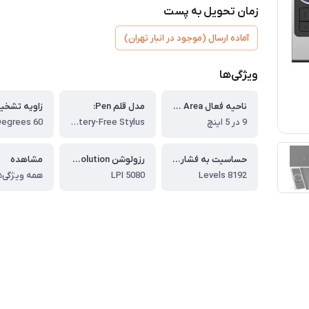
زمان تحویل به پست
آماده ارسال (موجود در انبار تهران)
ویژگی‌ها
ناحیه فعال Active Area:
مدل قلم Pen:
9 در 5 اینچ
PA1 Battery-Free Stylus
حساسیت به فشار Pressure Sensitivity:
رزولوشن Resolution:
مشاهده
8192 Levels
5080 LPI
همه ویژگی‌ه