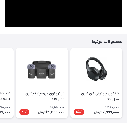
محصولات مرتبط
هدفون بلوتوثی فای فاین
میکروفون بی‌سیم فیفاین
مدل X3
مدل M9
ACW01
350,000
18,150,000
9,350,000
99,000
14,499,000
7,999,000
21٪
15٪
تومان
تومان