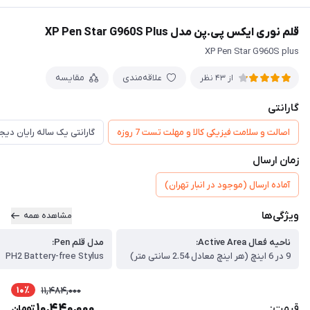
قلم نوری ایکس پی.پن مدل XP Pen Star G960S Plus
XP Pen Star G960S plus
علاقه‌مندی
مقایسه
از 43 نظر
گارانتی
اصالت و سلامت فیزیکی کالا و مهلت تست 7 روزه
گارانتی یک ساله رایان دی
زمان ارسال
آماده ارسال (موجود در انبار تهران)
ویژگی‌ها
مشاهده همه
ناحیه فعال Active Area:
مدل قلم Pen:
9 در 6 اینچ (هر اینچ معادل 2.54 سانتی متر)
PH2 Battery-free Stylus
10٪
11,484,000
10,440,000
قیمت:
تومان