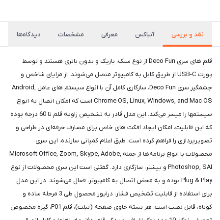
نقد و بررسی
آنباکس
معرفی
مشخصات
دیدگاه‌ها
قلم های سری Deco Fun از نوع سبک، باریک و بدون باتری هستند و توسط
پورت USB-C از طریق کابل به کامپیوتر متصل می‌شوند. از مزایای شاخص و
چشمگیر سری Deco Fun، سازگاری کامل آن با انواع سیستم های عامل Android,
Chrome OS, Linux, Windows, and Mac OS است که امکان اتصال به انواع
سیستمها را میسر می‌کند. این مدل قادر به تشخیص زاویه قلم تا 60 درجه بوده
که این قابلیت، امکان ایجاد افکت های خاص برای مصارف حرفه‌ای در طراحی و
تصویرپردازی را فراهم کرده است. طبق اعلام کمپانی سازنده، این سری
محصولات با انواع برنامه‌ها از جمله Microsoft Office, Zoom, Skype, Adobe,
Photoshop, SAI و بیشتر، سازگاری دارد. گفتنی است این سری محصولات از نوع
Plug & Play بوده و به محض اتصال به کامپیوتر، فعال می‌شوند. در این مدل
برای استفاده از قابلیت تشخیص فشار، درایور محصول طی 3 مرحله ساده و
کوتاه، قابل نصب است. هر بسته حاوی صفحه (تبلت)، قلم P01، گیره مخصوص