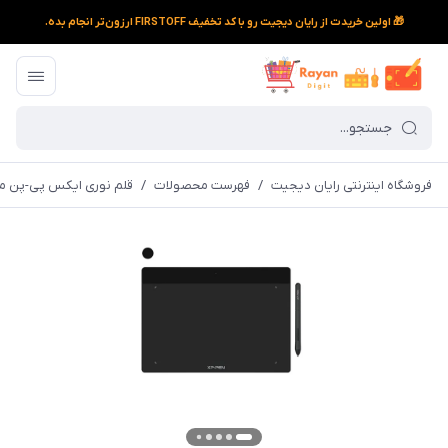
🎁 اولین خریدت از رایان دیجیت رو با کد تخفیف FIRSTOFF ارزون‌تر انجام بده.
فروشگاه اینترنتی رایان دیجیت
/
فهرست محصولات
/
قلم نوری ایکس پی-پن مدل Fun L CT1060