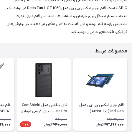
تعویض نوک، 10 عدد نوک اضافی و یدکی قلم، دفترچه راهنما و کابل اتصال
USB-C است. قلم نوری ایکس پی-پن مدل Deco Fun L CT1060 می‌تواند یک
انتخاب بسیار ایده‌آل برای طراحان و انیماتورها باشد. این قلم دارای قدرت
تشخیص زاویه قلم بوده و این قابلیت به کاربر امکان می‌دهد تا در نرم‌افزارهای
گرافیکی، افکت‌های خاص را تولید کند.
محصولات مرتبط
قلم نوری ایکس پی-پن مدل
کاور نیلکین مدل CamShield
Artist 12 (2nd Gen)
Pro مناسب برای گوشی موبایل
 SPE43
سامسونگ Galaxy S22 Ultra
400,000
550,000
42,457,800
99,000
440,000
43,199,000
20٪
تومان
تومان