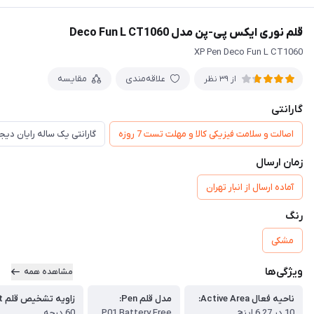
قلم نوری ایکس پی-پن مدل Deco Fun L CT1060
XP Pen Deco Fun L CT1060
علاقه‌مندی
مقایسه
از 39 نظر
گارانتی
اصالت و سلامت فیزیکی کالا و مهلت تست 7 روزه
گارانتی یک ساله رایان دی
زمان ارسال
آماده ارسال از انبار تهران
رنگ
مشکی
ویژگی‌ها
مشاهده همه
ناحیه فعال Active Area:
مدل قلم Pen:
زاویه تشخیص قلم Tilt:
10 در 6.27 اینچ
P01 Battery Free
60 درجه