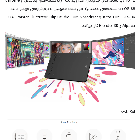
10.12 (یا نسخه‌های جدیدتر)، اندروید 10.0 (یا نسخه‌های جدیدتر) و Chrome
OS 88 (یا نسخه‌های جدیدتر). این تبلت همچنین با نرم‌افزارهای مهمی مانند
فتوشاپ، SAI، Painter، Illustrator، Clip Studio، GIMP، Medibang، Krita، Fire
Alpaca و Blender 3D کار می‌کند.
امکانات: