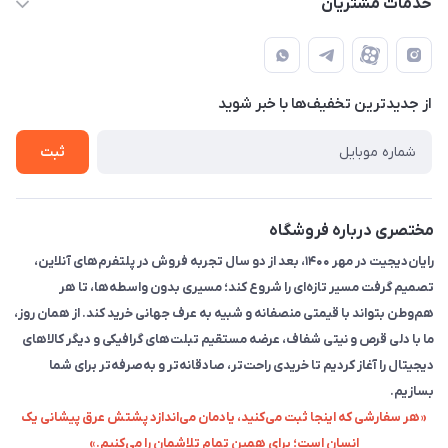
خدمات مشتریان
تهران - خیابان انقلاب - ابتدای خیابان فلسطین شمالی (برای خرید
مجله فروشگاه
قوانین و مقررات
حضوری از قبل با پشتیبان های فروشگاه هماهنگ کنید)
لیست محصولات
حریم خصوصی
تماس با ما
از جدید‌ترین تخفیف‌ها با‌ خبر شوید
راهنما
ثبت
مختصری درباره فروشگاه
رایان‌دیجیت در مهر ۱۴۰۰، بعد از دو سال تجربه فروش در پلتفرم‌های آنلاین،
تصمیم گرفت مسیر تازه‌ای را شروع کند؛ مسیری بدون واسطه‌ها، تا هر
هم‌وطن بتواند با قیمتی منصفانه و شبیه به عرف جهانی خرید کند. از همان روز،
ما با دلی قرص و نیتی شفاف، عرضه مستقیم تبلت‌های گرافیکی و دیگر کالاهای
دیجیتال را آغاز کردیم تا خریدی راحت‌تر، صادقانه‌تر و به‌صرفه‌تر برای شما
بسازیم.
«هر سفارشی که اینجا ثبت می‌کنید، یادمان می‌اندازد پشتش عرق پیشانی یک
انسان است؛ برای همین تمام تلاشمان را می‌کنیم.»