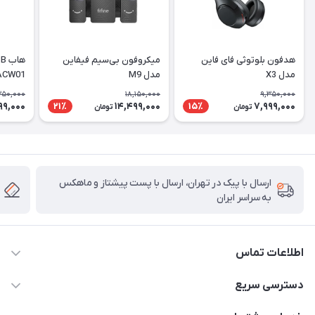
هدفون بلوتوثی فای فاین
میکروفون بی‌سیم فیفاین
مدل X3
مدل M9
ACW01
350,000
18,150,000
9,350,000
99,000
14,499,000
7,999,000
21٪
15٪
تومان
تومان
ارسال با پیک در تهران، ارسال با پست پیشتاز و ماهکس
به سراسر ایران
اطلاعات تماس
۰۲۱91095320 - 09120057355 - 09915561288
دسترسی سریع
info@rayandigit.ir
حساب کاربری