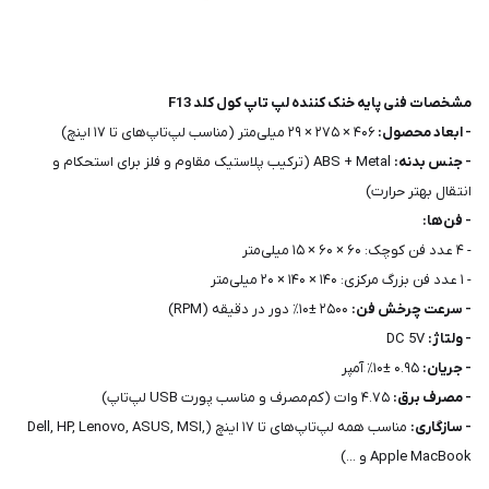
مشخصات فنی پایه خنک کننده لپ تاپ کول کلد F13
- ابعاد محصول:
۴۰۶ × ۲۷۵ × ۲۹ میلی‌متر (مناسب لپ‌تاپ‌های تا ۱۷ اینچ)
- جنس بدنه:
ABS + Metal (ترکیب پلاستیک مقاوم و فلز برای استحکام و
انتقال بهتر حرارت)
- فن‌ها:
- ۴ عدد فن کوچک: ۶۰ × ۶۰ × ۱۵ میلی‌متر
- ۱ عدد فن بزرگ مرکزی: ۱۴۰ × ۱۴۰ × ۲۰ میلی‌متر
- سرعت چرخش فن:
۲۵۰۰ ±۱۰٪ دور در دقیقه (RPM)
- ولتاژ:
DC 5V
- جریان:
۰.۹۵ ±۱۰٪ آمپر
- مصرف برق:
۴.۷۵ وات (کم‌مصرف و مناسب پورت USB لپ‌تاپ)
- سازگاری:
مناسب همه لپ‌تاپ‌های تا ۱۷ اینچ (Dell, HP, Lenovo, ASUS, MSI,
Apple MacBook و ...)