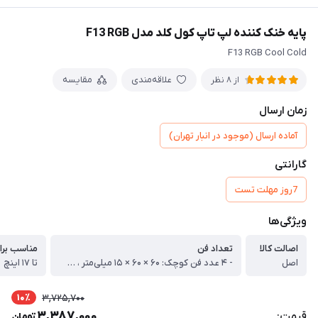
پایه خنک کننده لپ تاپ کول کلد مدل F13 RGB
F13 RGB Cool Cold
علاقه‌مندی
مقایسه
از 8 نظر
زمان ارسال
آماده ارسال (موجود در انبار تهران)
گارانتی
7روز مهلت تست
ویژگی‌ها
اصالت کالا
تعداد فن
مناسب برا
اصل
- ۴ عدد فن کوچک: ۶۰ × ۶۰ × ۱۵ میلی‌متر ، - ۱ عدد فن بزرگ مرکزی: ۱۴۰ × ۱۴۰ × ۲۰ میلی‌متر
تا ۱۷ اینچ
10٪
3,725,700
3,387,000
قیمت:
تومان