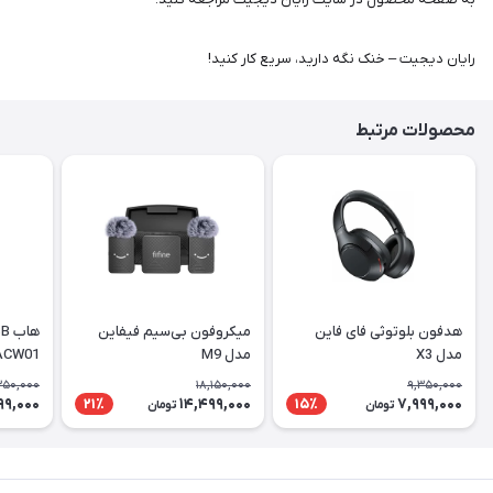
رایان دیجیت – خنک نگه دارید، سریع کار کنید!
محصولات مرتبط
هدفون بلوتوثی فای فاین
میکروفون بی‌سیم فیفاین
مدل X3
مدل M9
ACW01
350,000
18,150,000
9,350,000
99,000
14,499,000
7,999,000
21٪
15٪
تومان
تومان