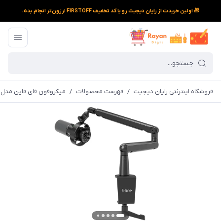
🎁 اولین خریدت از رایان دیجیت رو با کد تخفیف FIRSTOFF ارزون‌تر انجام بده.
فروشگاه اینترنتی رایان دیجیت
/
فهرست محصولات
/
میکروفون فای فاین مدل T688 به همراه پایه بازویی