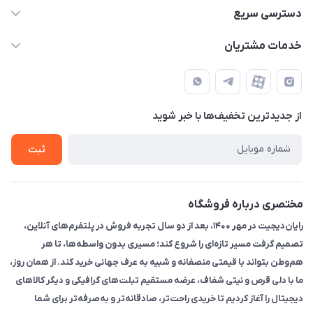
۰۲۱91095320 - 09120057355 - 09915561288
دسترسی سریع
info@rayandigit.ir
حساب کاربری
خدمات مشتریان
تهران - خیابان انقلاب - ابتدای خیابان فلسطین شمالی (برای خرید
مجله فروشگاه
قوانین و مقررات
حضوری از قبل با پشتیبان های فروشگاه هماهنگ کنید)
لیست محصولات
حریم خصوصی
تماس با ما
از جدید‌ترین تخفیف‌ها با‌ خبر شوید
راهنما
ثبت
مختصری درباره فروشگاه
رایان‌دیجیت در مهر ۱۴۰۰، بعد از دو سال تجربه فروش در پلتفرم‌های آنلاین،
تصمیم گرفت مسیر تازه‌ای را شروع کند؛ مسیری بدون واسطه‌ها، تا هر
هم‌وطن بتواند با قیمتی منصفانه و شبیه به عرف جهانی خرید کند. از همان روز،
ما با دلی قرص و نیتی شفاف، عرضه مستقیم تبلت‌های گرافیکی و دیگر کالاهای
دیجیتال را آغاز کردیم تا خریدی راحت‌تر، صادقانه‌تر و به‌صرفه‌تر برای شما