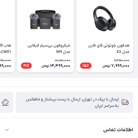
هدفون بلوتوثی فای فاین
میکروفون بی‌سیم فیفاین
مدل X3
مدل M9
ACW01
350,000
18,150,000
9,350,000
99,000
14,499,000
7,999,000
21٪
15٪
تومان
تومان
ارسال با پیک در تهران، ارسال با پست پیشتاز و ماهکس
به سراسر ایران
اطلاعات تماس