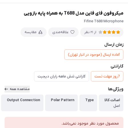
میکروفون فای فاین مدل T688 به همراه پایه بازویی
Fifine T688 Microphone
علاقه‌مندی
مقایسه
از 21 نظر
زمان ارسال
آماده ارسال (موجود در انبار تهران)
گارانتی
7روز مهلت تست
گارانتی شش ماهه رایان دیجیت
ویژگی‌ها
مشاهده همه
اصالت کالا
Type
Polar Pattern
Output Connection
اصل
محصول مورد نظر موجود نمی‌باشد.