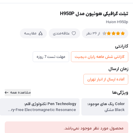
تبلت گرافیکی هوئیون مدل H950P
Huion H950p
علاقه‌مندی
مقایسه
از 36 نظر
گارانتی
گارانتی شش ماهه رایان دیجیت
مهلت تست 7 روزه
زمان ارسال
آماده ارسال از انبار تهران
ویژگی‌ها
مشاهده همه
Color رنگ های موجود:
Pen Technology تکنولوژی قلم:
Black مشکی
Battery-Free Electromagnetic Resonance
محصول مورد نظر موجود نمی‌باشد.