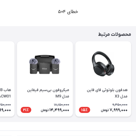
محصولات مرتبط
هدفون بلوتوثی فای فاین
میکروفون بی‌سیم فیفاین
مدل X3
مدل M9
ACW01
350,000
18,150,000
9,350,000
99,000
14,499,000
7,999,000
21٪
15٪
تومان
تومان