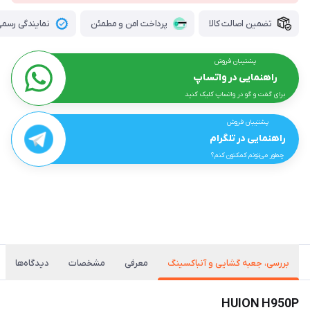
تضمین اصالت کالا
پرداخت امن و مطمئن
نمایندگی رسمی 
پشتیبان فروش
راهنمایی در واتساپ
برای گفت و گو در واتساپ کلیک کنید
پشتیبان فروش
راهنمایی در تلگرام
چطور می‌تونم کمکتون کنم؟
بررسی، جعبه گشایی و آنباکسینگ
معرفی
مشخصات
دیدگاه‌ها
HUION H950P