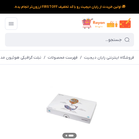
🎁 اولین خریدت از رایان دیجیت رو با کد تخفیف FIRSTOFF ارزون‌تر انجام بده.
فروشگاه اینترنتی رایان دیجیت
/
فهرست محصولات
/
تبلت گرافیکی هوئیون مدل 50P