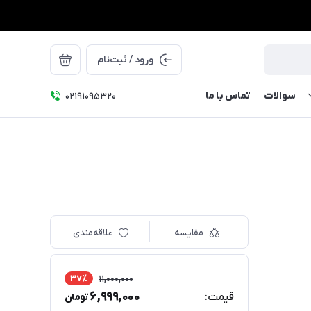
ورود / ثبت‌نام
سوالات
تماس با ما
۰۲۱91095320
مقایسه
علاقه‌مندی
37٪
11,000,000
6,999,000
قیمت:
تومان