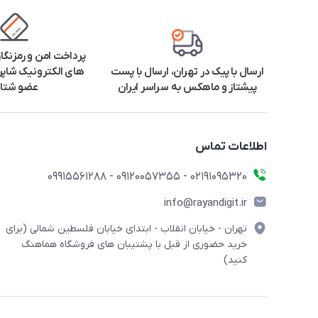
پرداخت امن و رمزنگا
ارسال با پیک در تهران، ارسال با پست
های الکترونیک شاپرک
پیشتاز و ماهکس به سراسر ایران
عضو شتا
اطلاعات تماس
۰۲۱91095320 - 09120057355 - 09915561288
info@rayandigit.ir
تهران - خیابان انقلاب - ابتدای خیابان فلسطین شمالی (برای
خرید حضوری از قبل با پشتیبان های فروشگاه هماهنگ
کنید)