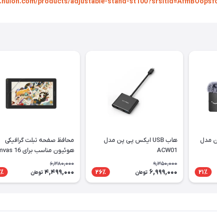
re.huion.com/products/adjustable-stand-st100?srsltid=AfmBOo
ن مدل
هاب USB ایکس پی پن مدل
محافظ صفحه تبلت گرافیکی
ACW01
هوئیون مناسب برای 6
2021
6,380,000
9,350,000
4,499,000
6,999,000
٪
26٪
21٪
تومان
تومان