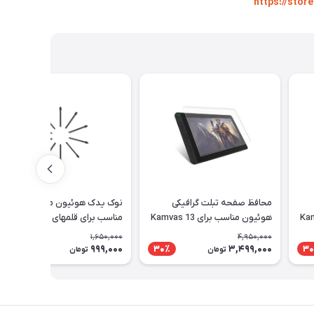
https://sto
محافظ صفحه تبلت گرافیکی
نوک یدک هوئیون مدل PN05A
Kamvas 1
هوئیون مناسب برای Kamvas 13
مناسب برای قلمهای PW517 و
PW110
1,650,000
4,950,000
999,000
3,499,000
40٪
30٪
30
تومان
تومان