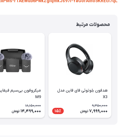
psfcxPMs-rTAEWub6PwkZglqmkJs97i-YaGorAino5KREcI7qL
محصولات مرتبط
هدفون بلوتوثی فای فاین مدل
میکروفون بی‌سیم فیفای
M9
X3
18,150,000
9,350,000
14,499,000
7,999,000
15٪
تومان
تومان