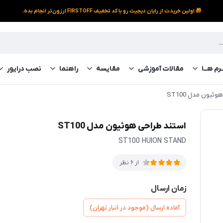
🎁 اولین خریدت از رایان دیجیت رو با کد تخفیف FIRSTOFF ارزون‌تر انجام بده.
رم‌ هــا
مقالات آموزشی
مقایسه
راهنما
نصب درایور
ئیون مدل ST100
استند طراحی هوئیون مدل ST100
ST100 HUION STAND
از 6 نظر
زمان ارسال
آماده ارسال (موجود در انبار تهران)