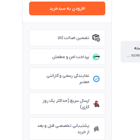
افزودن به سبدخرید
تضمین اصالت کالا
ته
ST100 × 1 ، L-shaped screwdriver × 1 (پیچ گوشتی ال) ، Screws (4mm × 12mm) × 4 (4عدد پیچ)
پرداخت امن و مطمئن
نمایندگی رسمی و گارانتی
معتبر
ارسال سریع (حداکثر یک روز
کاری)
پشتیبانی تخصصی قبل و بعد
از خرید