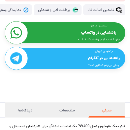
تضمین اصالت کالا
پرداخت امن و مطمئن
نمایندگی رسمی 
پشتیبان فروش
راهنمایی در واتساپ
برای گفت و گو در واتساپ کلیک کنید
پشتیبان فروش
راهنمایی در تلگرام
چطور می‌تونم کمکتون کنم؟
معرفی
مشخصات
دیدگاه‌ها
قلم یدک هوئیون مدل PW400 یک انتخاب ایده‌آل برای هنرمندان دیجیتال و