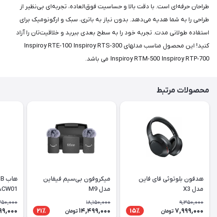
طراحان حرفه‌ای است. با دقت بالا و حساسیت فوق‌العاده، تجربه‌ای بی‌نظیر از
طراحی را به شما هدیه می‌دهد. بدون نیاز به باتری، سبک و ارگونومیک برای
استفاده طولانی مدت. تجربه خود را به سطح بعدی ببرید و خلاقیت‌تان را آزاد
کنید! این محصول مناسب مدلهای Inspiroy RTE-100 Inspiroy RTS-300
Inspiroy RTM-500 Inspiroy RTP-700 می باشد.
محصولات مرتبط
هدفون بلوتوثی فای فاین
میکروفون بی‌سیم فیفاین
مدل X3
مدل M9
ACW01
350,000
18,150,000
9,350,000
99,000
14,499,000
7,999,000
21٪
15٪
تومان
تومان