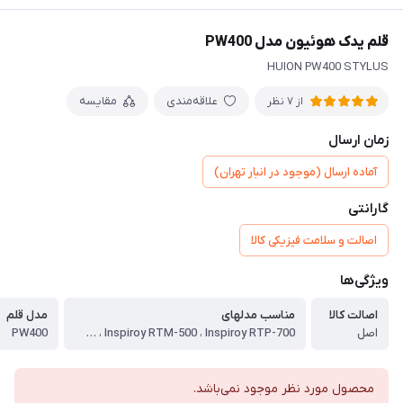
قلم یدک هوئیون مدل PW400
HUION PW400 STYLUS
علاقه‌مندی
مقایسه
از 7 نظر
زمان ارسال
آماده ارسال (موجود در انبار تهران)
گارانتی
اصالت و سلامت فیزیکی کالا
ویژگی‌ها
اصالت کالا
مناسب مدلهای
مدل قلم
اصل
Inspiroy RTE-100 ، Inspiroy RTS-300 ، Inspiroy RTM-500 ، Inspiroy RTP-700
PW400
محصول مورد نظر موجود نمی‌باشد.