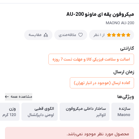
میکروفون یقه ای ماونو AU-200
MAONO AU-200
علاقه‌مندی
مقایسه
از 1 نظر
گارانتی
اصالت و سلامت فیزیکی کالا و مهلت تست 7 روزه
زمان ارسال
آماده ارسال (موجود در انبار تهران)
ویژگی‌ها
مشاهده همه
سازنده
ساختار داخلی میکروفون
الگوی قطبی
وزن
Maono
لاوالیر
اومنی دایرکشنال
120 گرم
محصول مورد نظر موجود نمی‌باشد.