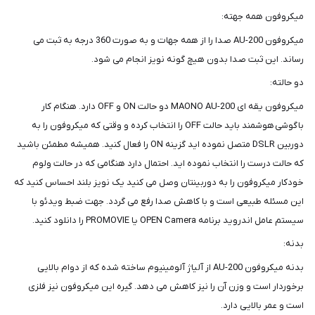
میکروفون همه جهته:
میکروفون AU-200 صدا را از همه جهات و به صورت 360 درجه به ثبت می
‌رساند. این ثبت صدا بدون هیچ گونه نویز انجام می‌ شود.
دو حالته:
میکروفون یقه ای MAONO AU-200 دو حالت ON و OFF دارد. هنگام کار
با گوشی هوشمند باید حالت OFF را انتخاب کرده و وقتی که میکروفون را به
دوربین DSLR متصل نموده ‌اید گزینه ON را فعال کنید. همیشه مطمئن باشید
که حالت درست را انتخاب نموده ‌اید. احتمال دارد هنگامی که در حالت ولوم
خودکار میکروفون را به دوربینتان وصل می ‌کنید یک نویز بلند احساس کنید که
این مسئله طبیعی است و با کاهش صدا رفع می ‌گردد. جهت ضبط ویدئو با
سیستم عامل اندروید برنامه‌ OPEN Camera یا PROMOVIE را دانلود کنید.
بدنه:
بدنه میکروفون AU-200 از آلیاژ آلومینیوم ساخته شده که از دوام بالایی
برخوردار است و وزن آن را نیز کاهش می‌ دهد. گیره این میکروفون نیز فلزی
است و عمر بالایی دارد.