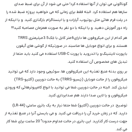
گوناگونی می توان از آنها استفاده کرد! حتی می شود از آن برای ضبط صدای
سازها هم استفاده کرد. البته فقط برای زمانی که می خواهید پروژه ضبط شده را
در پلت فرم هائی مثل یوتیوب، آپارات و یا اینستاگرام بارگذاری کنید. و یا اینکه از
راه دور آموزش دهید. و یا اینکه با دو نفر به صورت همزمان مصاحبه کنید!!!
هر کدام از این میکروفون ها دارای 6 متر کابل با جَک 3.5 میلیمتری TRRS
هستند. و برای انواع موبایل ها مناسبند. در صورتیکه از گوشی های آیفون
با پورت لایتنینگ و یا اندروید با پورت USB-C استفاده می کنید باید حتما از
تبدیل های مخصوصِ آن استفاده کنید.
بر روی بدنه منبع تغذیه این میکروفون ها، سوئیچی وجود دارد که می توانید
میکروفون را از حالت موبایل (پَسیو-TRRS) به حالت دوربین (اَکتیو-TRS)
تبدیل کند. البته در حالتِ دوربین شما می توانید با انواع کامپیوترهائی که ورودی
میکروفون و یا لاین صدا دارند هم صدابرداری کنید.
توضیح: در حالت دوربین (اَکتیو) شما حتما نیاز به یک باتری ساعتی (LR-44)
دارید. که در زمان خرید آن را دریافت می کنید. و می بایستی آنرا در منبع تغذیه از
جهت درست کار گذارید. این باتری در حالت مداوم حدودا" 20 ساعت برای شما کار
می کند.