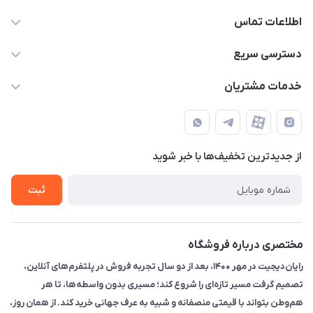
اطلاعات تماس
۰۲۱91095320 - 09120057355 - 09915561288
دسترسی سریع
info@rayandigit.ir
حساب کاربری
خدمات مشتریان
تهران - خیابان انقلاب - ابتدای خیابان فلسطین شمالی (برای خرید
مجله فروشگاه
قوانین و مقررات
حضوری از قبل با پشتیبان های فروشگاه هماهنگ کنید)
لیست محصولات
حریم خصوصی
تماس با ما
از جدید‌ترین تخفیف‌ها با‌ خبر شوید
راهنما
ثبت
مختصری درباره فروشگاه
رایان‌دیجیت در مهر ۱۴۰۰، بعد از دو سال تجربه فروش در پلتفرم‌های آنلاین،
تصمیم گرفت مسیر تازه‌ای را شروع کند؛ مسیری بدون واسطه‌ها، تا هر
هم‌وطن بتواند با قیمتی منصفانه و شبیه به عرف جهانی خرید کند. از همان روز،