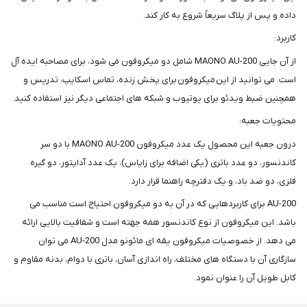
داده و پس از پلاگ سریعاً شروع به کار کند.
کاربرد:
از آن جایی MAONO AU-200 شامل دو میکروفون می‌ شود، برای مصاحبه ایده ‌آل
است. می ‌توانید از این میکروفون برای پخش زنده، تماس اسکایپ، تدریس و
همچنین ضبط ویدئو برای یوتیوب و شبکه ‌های اجتماعی دیگر نیز استفاده کنید.
محتویات جعبه:
درون جعبه این محصول یک عدد میکروفون MAONO AU-200 با دو سر
کاندنسور، دو عدد باتری (یکی اضافه برای زاپاس)، یک عدد آداپتور، دو گیره
فلزی، دو ضد باد، و یک دفترچه راهنما قرار دارد.
AU-200 برای کاربردهایی که در آن به دو میکروفون احتیاج است مناسب می
‌باشد. این میکروفون از نوع کاندنسور همه جهته است و شفافیت بالایی ارائه
می ‌دهد. از خصوصیات میکروفون یقه‌ ای مائونو مدل AU-200 می ‌توان
سازگاری آن با دستگاه ‌های مختلف، راه اندازی آسان، باتری با دوام، بدنه مقاوم و
کابل طویل آن را عنوان نمود.