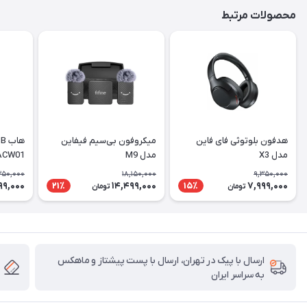
محصولات مرتبط
هدفون بلوتوثی فای فاین
میکروفون بی‌سیم فیفاین
مدل X3
مدل M9
ACW01
350,000
18,150,000
9,350,000
99,000
14,499,000
7,999,000
21٪
15٪
تومان
تومان
ارسال با پیک در تهران، ارسال با پست پیشتاز و ماهکس
به سراسر ایران