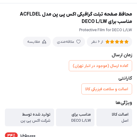
محافظ صفحه تبلت گرافیکی اکس پی پن مدل ACFLDEL
مناسب برای DECO L/LW
Protective Film for DECO L/LW
علاقه‌مندی
مقایسه
از 6 نظر
زمان ارسال
آماده ارسال (موجود در انبار تهران)
گارانتی
اصالت و سلامت فیزیکی کالا
ویژگی‌ها
اصالت کالا
مناسب برای
تولید شده توسط
اصل
DECO L/LW
شرکت اکس پی پن
34٪
1,650,000