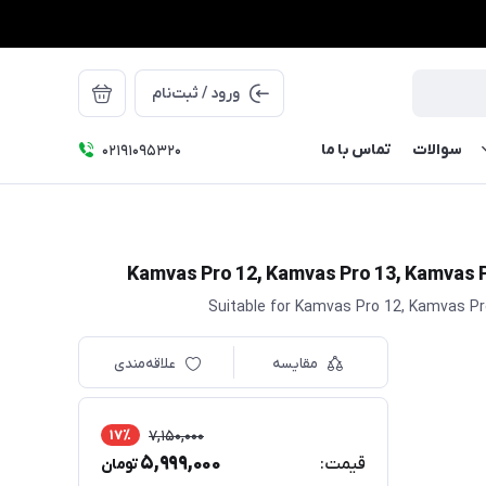
ورود / ثبت‌نام
سوالات
تماس با ما
۰۲۱91095320
Suitable for Kamvas Pro 12, Kamvas P
مقایسه
علاقه‌مندی
17٪
7,150,000
5,999,000
قیمت:
تومان