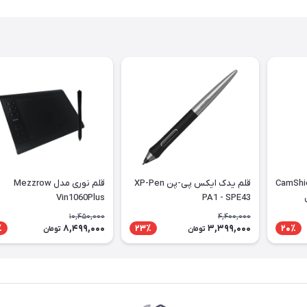
ل CamShield Pro
قلم یدک ایکس پی-پن XP-Pen
قلم نوری مدل Mezzrow
Vin1060Plus
PA1 - SPE43
10,450,000
4,400,000
8,499,000
3,399,000
٪
23٪
20٪
تومان
تومان