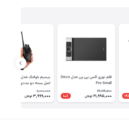
قلم نوری اکس پی.پن مدل Deco
بیسیم باوفنگ مدل BF-888s
Pro Small
اصل بسته دو عددی
6,000,000
24,194,500
3,999,000
21,995,000
34٪
10٪
19
تومان
تومان