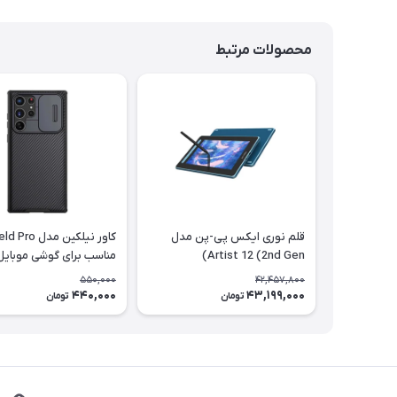
محصولات مرتبط
قلم نوری ایکس پی-پن مدل
کاور نیلکین مد
Artist 12 (2nd Gen)
مناسب برای گوشی موبایل
سامسونگ Galaxy S22 Ultra
550,000
42,457,800
440,000
43,199,000
تومان
تومان