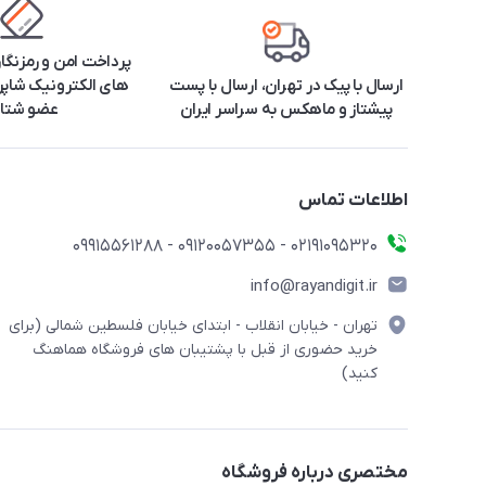
پرداخت امن و رمزنگا
ارسال با پیک در تهران، ارسال با پست
های الکترونیک شاپرک
پیشتاز و ماهکس به سراسر ایران
عضو شتا
اطلاعات تماس
۰۲۱91095320 - 09120057355 - 09915561288
info@rayandigit.ir
تهران - خیابان انقلاب - ابتدای خیابان فلسطین شمالی (برای
خرید حضوری از قبل با پشتیبان های فروشگاه هماهنگ
کنید)
مختصری درباره فروشگاه