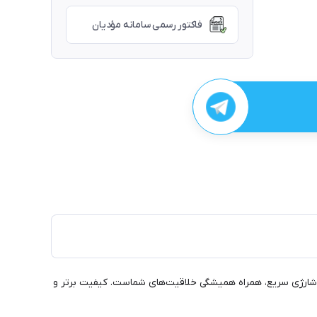
فاکتور رسمی سامانه مؤدیان
مناسب برای Kamvas Pro 12, 13 و 16، این آداپتور با عملکردی بی‌نظیر و شارژی سریع، همراه همیشگی خلاقیت‌های شماست. کیفیت برتر و