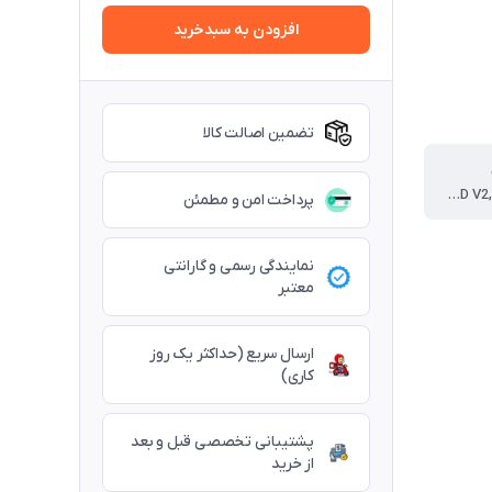
افزودن به سبدخرید
تضمین اصالت کالا
Suitable for Kamvas Pro 12, Kamvas Pro 13, Kamvas Pro 16, Kamvas 16(old), GT-156HD V2, GT-156HD
پرداخت امن و مطمئن
نمایندگی رسمی و گارانتی
معتبر
ارسال سریع (حداکثر یک روز
کاری)
پشتیبانی تخصصی قبل و بعد
از خرید