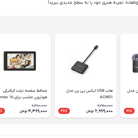
‌العاده، تجربه هنری خود را به سطح جدیدی ببرید!
ن مدل
هاب USB ایکس پی پن مدل
محافظ صفحه تبلت گرافیکی
ACW01
هوئیون مناسب برای 6
2021
6,380,000
9,350,000
4,499,000
6,999,000
٪
26٪
21٪
تومان
تومان