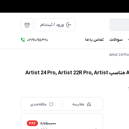
ورود / ثبت‌نام
سوالات
تماس با ما
۰۲۱91095320
کابل تایپ سی به تایپ سی ایکس پی پن مدل AC76 مناسب Artist 24 Pro, Artist 22R Pro, Artist
مقایسه
علاقه‌مندی
28٪
2,750,000