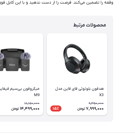
وقفه را تضمین می‌کند. فرصت را از دست ندهید و با این کابل فوق
محصولات مرتبط
هدفون بلوتوثی فای فاین مدل
میکروفون بی‌سیم فیفای
M9
X3
18,150,000
9,350,000
14,499,000
7,999,000
15٪
تومان
تومان