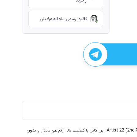
از خرید
فاکتور رسمی سامانه مؤدیان
کابل یدک ایکس پی پن مدل AC76، انتخابی ایده‌آل برای هنرمندان دیجیتال! با سازگاری کامل با مدل‌های Artist 24 Pro، Artist 22R Pro و Artist 22 (2nd Gen)، این کابل با کیفیت بالا، ارتباطی پایدار و بدون