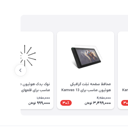
محافظ صفحه تبلت گرافیکی
نوک یدک هوئیون مدل PN05A
Kamvas 1
هوئیون مناسب برای Kamvas 13
مناسب برای قلمهای PW517 و
PW110
1,650,000
4,950,000
999,000
3,499,000
40٪
30٪
30
تومان
تومان