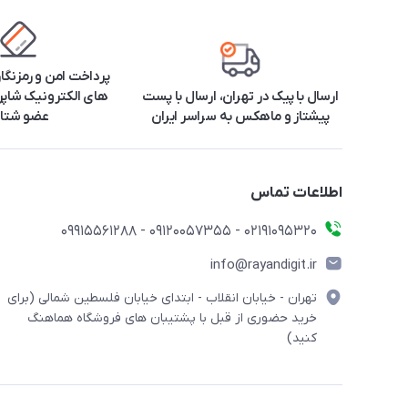
پرداخت امن و رمزنگا
ارسال با پیک در تهران، ارسال با پست
های الکترونیک شاپرک
پیشتاز و ماهکس به سراسر ایران
عضو شتا
اطلاعات تماس
۰۲۱91095320 - 09120057355 - 09915561288
info@rayandigit.ir
تهران - خیابان انقلاب - ابتدای خیابان فلسطین شمالی (برای
خرید حضوری از قبل با پشتیبان های فروشگاه هماهنگ
کنید)