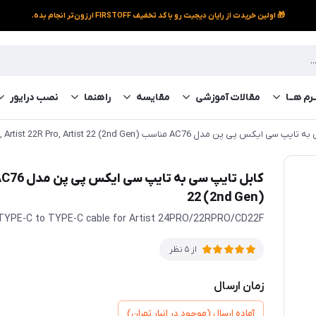
🎁 اولین خریدت از رایان دیجیت رو با کد تخفیف FIRSTOFF ارزون‌تر انجام بده.
رم‌ هــا
مقالات آموزشی
مقایسه
راهنما
نصب درایور
پی پن مدل AC76 مناسب Artist 24 Pro, Artist 22R Pro, Artist 22 (2nd Gen)
22 (2nd Gen)
TYPE-C to TYPE-C cable for Artist 24PRO/22RPRO/CD22F
از 5 نظر
زمان ارسال
آماده ارسال (موجود در انبار تهران)