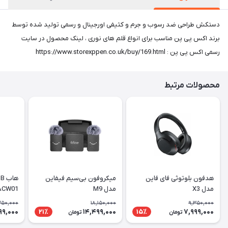
دستکش طراحی ضد رسوب و جرم و کثیفی اورجینال و رسمی تولید شده توسط
برند اکس پی پن مناسب برای انواع قلم های نوری ، لینک محصول در سایت
رسمی اکس پی پن : https://www.storexppen.co.uk/buy/169.html
محصولات مرتبط
هدفون بلوتوثی فای فاین
میکروفون بی‌سیم فیفاین
مدل X3
مدل M9
ACW01
350,000
18,150,000
9,350,000
99,000
14,499,000
7,999,000
21٪
15٪
تومان
تومان