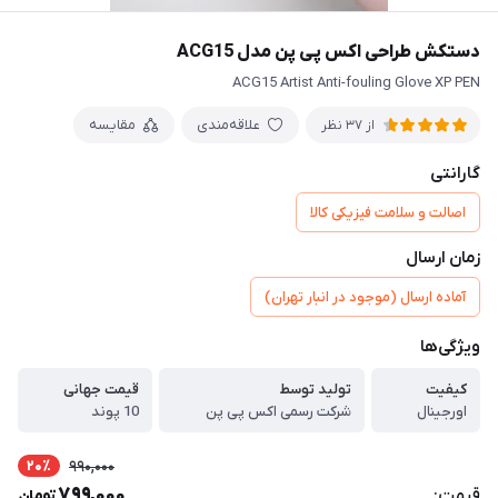
دستکش طراحی اکس پی پن مدل ACG15
ACG15 Artist Anti-fouling Glove XP PEN
علاقه‌مندی
مقایسه
از 37 نظر
گارانتی
اصالت و سلامت فیزیکی کالا
زمان ارسال
آماده ارسال (موجود در انبار تهران)
ویژگی‌ها
کیفیت
تولید توسط
قیمت جهانی
اورجینال
شرکت رسمی اکس پی پن
10 پوند
20٪
990,000
799,000
قیمت:
تومان