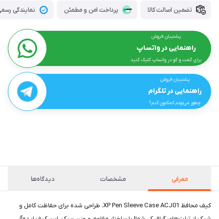
تضمین اصالت کالا
پرداخت امن و مطمئن
نمایندگی رسمی 
پشتیبان فروش
راهنمایی در واتساپ
برای گفت و گو در واتساپ کلیک کنید
پشتیبان فروش
راهنمایی در تلگرام
چطور می‌تونم کمکتون کنم؟
معرفی
مشخصات
دیدگاه‌ها
کیف محافظ XP Pen Sleeve Case ACJ01، طراحی شده برای حفاظت کامل و
شیک از تبلت‌های گرافیکی شما! با ساختار مقاوم و وزن سبک، این کیف ایده‌آل