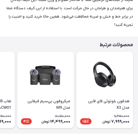
برای هنرمندان و طراحان در حال حرکت است. با استفاده از این کیف، دستگاه شما
در برابر خط و خش و ضربه محافظت می‌شود. همین حالا خرید کنید و امنیت را
تجربه کنید!
محصولات مرتبط
هدفون بلوتوثی فای فاین
میکروفون بی‌سیم فیفاین
مدل X3
مدل M9
ACW01
350,000
18,150,000
9,350,000
99,000
14,499,000
7,999,000
21٪
15٪
تومان
تومان