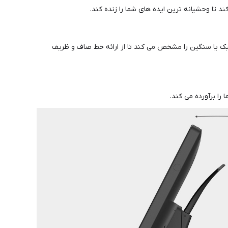
 تمرکز بیشتری روی خلق کنید. 8192 سطح حساسیت فشار، هر ضربه سبک یا سنگین را مشخص می کند تا از ارائه خط صاف و ظریف