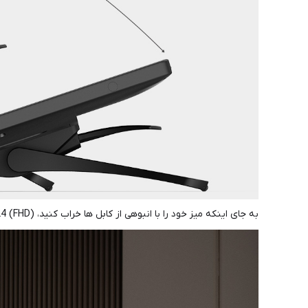
به جای اینکه میز خود را با انبوهی از کابل ها خراب کنید، Artist 24 (FHD) را می توان به راحتی با یک کابل USB-C به USB-C به رایانه شخصی/مک شما متصل کرد. وصل کنید، تنظیم کنید و استفاده کنید.