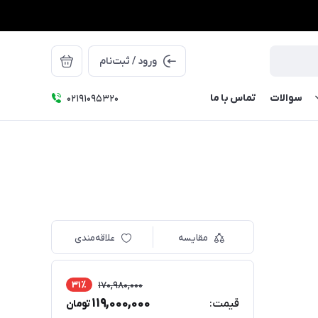
ورود / ثبت‌نام
سوالات
تماس با ما
۰۲۱91095320
مقایسه
علاقه‌مندی
31٪
170,980,000
119,000,000
قیمت:
تومان