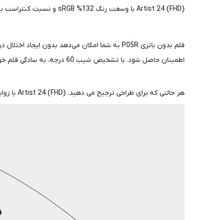
Artist 24 (FHD) با وسعت رنگ 132% sRGB و نسبت کنتراست به وضوح 3000:1، انتقال رنگ طبیعی، دقت رنگ فوق العاده و اشباع را ارائه می کند تا وحشیانه ترین ایده های شما را زنده کند.
اطمینان حاصل شود. با تشخیص شیب 60 درجه، به سادگی قلم خود را کج کنید تا سایه هایی به آثار خود اضافه کنید.
هر حالتی که برای طراحی ترجیح می دهید، Artist 24 (FHD) با زوایای قابل تنظیم از 16 درجه تا 90 درجه، به سادگی با یک فشار سبک، نیازهای شما را برآورده می کند.