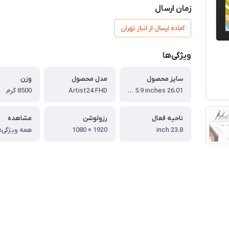
زمان ارسال
آماده ارسال از انبار تهران
ویژگی‌ها
سایز محصول
مدل محصول
وزن
26.01 x 18.41 x 5.9 inches
Artist24 FHD
8500 گرم
ناحیه فعال
رزولوشن
مشاهده
23.8 inch
1920 × 1080
همه ویژگی‌ه