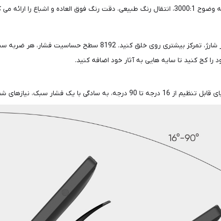
قلم بدون باتری P05R به شما امکان می‌دهد بدون ایجاد اختلال در شارژ،