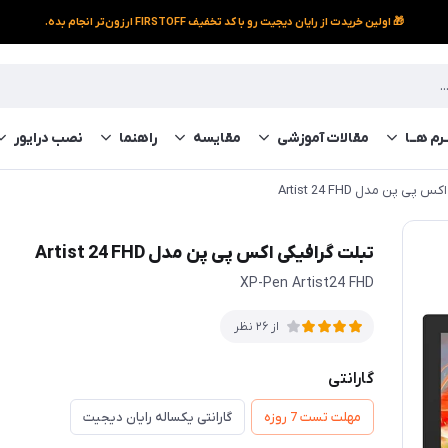
🎁 اولین خریدت از رایان دیجیت رو با کد تخفیف FIRSTOFF ارزون‌تر انجام بده.
رم‌ هــا
مقالات آموزشی
مقایسه
راهنما
نصب درایور
پی پن مدل Artist 24 FHD
تبلت گرافیکی اکس پی پن مدل Artist 24 FHD
XP-Pen Artist24 FHD
از 26 نظر
گارانتی
مهلت تست 7 روزه
گارانتی یکساله رایان دیجیت