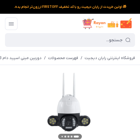
🎁 اولین خریدت از رایان دیجیت رو با کد تخفیف FIRSTOFF ارزون‌تر انجام بده.
فروشگاه اینترنتی رایان دیجیت
/
فهرست محصولات
/
دوربین مینی اسپید دام 3 مگاپیکسل v380 دو گوش مشکی-سفید