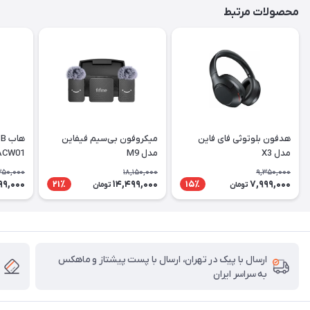
محصولات مرتبط
هدفون بلوتوثی فای فاین
میکروفون بی‌سیم فیفاین
مدل X3
مدل M9
ACW01
350,000
18,150,000
9,350,000
99,000
14,499,000
7,999,000
21٪
15٪
تومان
تومان
ارسال با پیک در تهران، ارسال با پست پیشتاز و ماهکس
به سراسر ایران