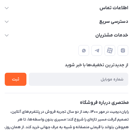
اطلاعات تماس
۰۲۱91095320 - 09120057355 - 09915561288
دسترسی سریع
info@rayandigit.ir
حساب کاربری
خدمات مشتریان
تهران - خیابان انقلاب - ابتدای خیابان فلسطین شمالی (برای خرید
مجله فروشگاه
قوانین و مقررات
حضوری از قبل با پشتیبان های فروشگاه هماهنگ کنید)
لیست محصولات
حریم خصوصی
تماس با ما
از جدید‌ترین تخفیف‌ها با‌ خبر شوید
راهنما
ثبت
مختصری درباره فروشگاه
رایان‌دیجیت در مهر ۱۴۰۰، بعد از دو سال تجربه فروش در پلتفرم‌های آنلاین،
تصمیم گرفت مسیر تازه‌ای را شروع کند؛ مسیری بدون واسطه‌ها، تا هر
هم‌وطن بتواند با قیمتی منصفانه و شبیه به عرف جهانی خرید کند. از همان روز،