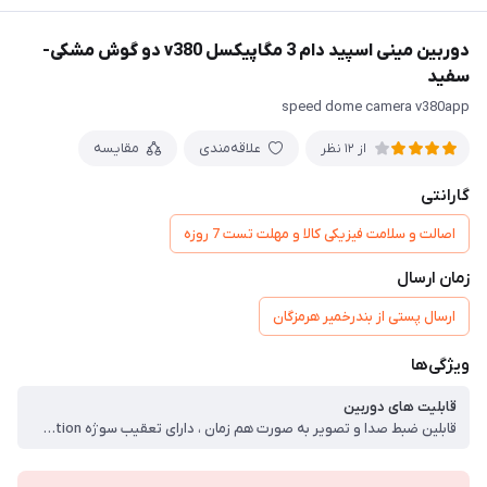
دوربین مینی اسپید دام 3 مگاپیکسل v380 دو گوش مشکی-
سفید
speed dome camera v380app
علاقه‌مندی
مقایسه
از 12 نظر
گارانتی
اصالت و سلامت فیزیکی کالا و مهلت تست 7 روزه
زمان ارسال
ارسال پستی از بندرخمیر هرمزگان
ویژگی‌ها
قابلیت های دوربین
قابلین ضبط صدا و تصویر به صورت هم زمان ، دارای تعقیب سوژه Motion Detection ، پشتیبانی رم تا 128 گیگابایت ، امکان اتصال چندین کاربر به دوربین ، پشتیبانی از اندروید و ios ، دارای میکروفن و بلندگو ، کیفیت 3 مگاپیکسل ، قابلیت تشخیص حرکت ، نرم افزار: V380 ، کیفیت تصویر: 3mp (1536p) ، لنز: ۲.۸MM ، ظرفیت ساپورت مموری: 128 گیگابایت ، انتقال تصویر بر روی موبایل: دارد ، پرژکتور : دارد ، دید در شب: وارم لایت رنگی