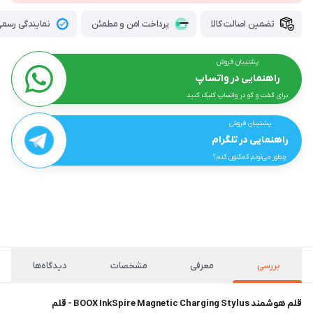
تضمین اصالت کالا
پرداخت امن و مطمئن
نمایندگی رسمی 
پشتیبان فروش
راهنمایی در واتساپ
برای گفت و گو در واتساپ کلیک کنید
پشتیبان فروش
راهنمایی در تلگرام
چطور می‌تونم کمکتون کنم؟
بررسی
معرفی
مشخصات
دیدگاه‌ها
قلم هوشمند BOOX InkSpire Magnetic Charging Stylus - قلم