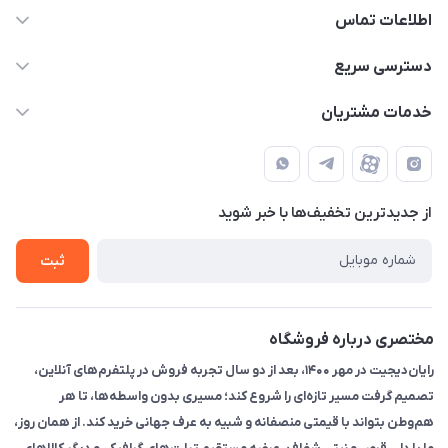
اطلاعات تماس
۰۲۱91095320 - 09120057355 - 09915561288
دسترسی سریع
info@rayandigit.ir
حساب کاربری
خدمات مشتریان
تهران - خیابان انقلاب - ابتدای خیابان فلسطین شمالی (برای خرید
مجله فروشگاه
قوانین و مقررات
حضوری از قبل با پشتیبان های فروشگاه هماهنگ کنید)
لیست محصولات
حریم خصوصی
تماس با ما
از جدید‌ترین تخفیف‌ها با‌ خبر شوید
راهنما
ثبت
مختصری درباره فروشگاه
رایان‌دیجیت در مهر ۱۴۰۰، بعد از دو سال تجربه فروش در پلتفرم‌های آنلاین،
تصمیم گرفت مسیر تازه‌ای را شروع کند؛ مسیری بدون واسطه‌ها، تا هر
هم‌وطن بتواند با قیمتی منصفانه و شبیه به عرف جهانی خرید کند. از همان روز،