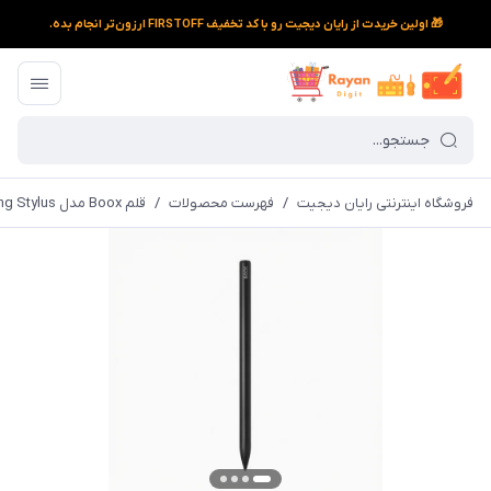
🎁 اولین خریدت از رایان دیجیت رو با کد تخفیف FIRSTOFF ارزون‌تر انجام بده.
فروشگاه اینترنتی رایان دیجیت
/
فهرست محصولات
/
قلم Boox مدل InkSpire Magnetic Charging Stylus