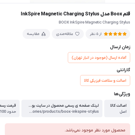
قلم Boox مدل InkSpire Magnetic Charging Stylus
BOOX InkSpire Magnetic Charging Stylus
علاقه‌مندی
مقایسه
از 5 نظر
زمان ارسال
آماده ارسال (موجود در انبار تهران)
گارانتی
اصالت و سلامت فیزیکی کالا
ویژگی‌ها
اصالت کالا
لینک صفحه ی رسمی محصول در سایت بوکس (لینک را کپی و در نوار مرورگر Paste کنید.)
قیمت رسم
اصل
https://shop.boox.com/collections/accessories/products/boox-inkspire-stylus
حدود 100 دلار
محصول مورد نظر موجود نمی‌باشد.