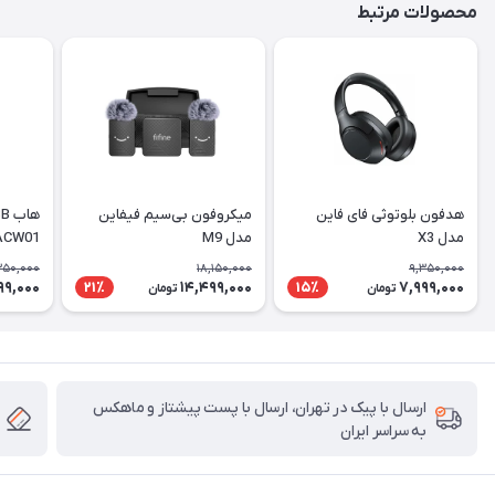
محصولات مرتبط
هدفون بلوتوثی فای فاین
میکروفون بی‌سیم فیفاین
مدل X3
مدل M9
ACW01
350,000
18,150,000
9,350,000
99,000
14,499,000
7,999,000
21٪
15٪
تومان
تومان
ارسال با پیک در تهران، ارسال با پست پیشتاز و ماهکس
به سراسر ایران