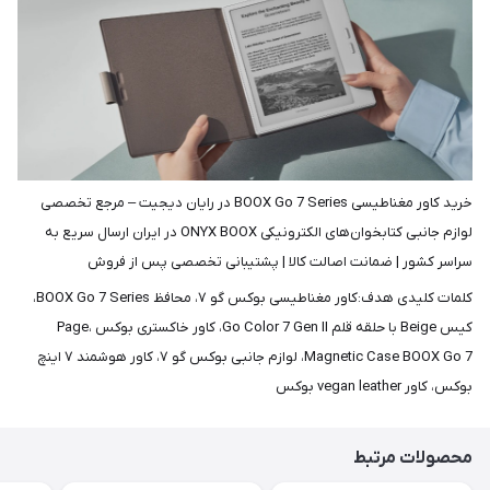
خرید کاور مغناطیسی BOOX Go 7 Series در رایان دیجیت – مرجع تخصصی
لوازم جانبی کتابخوان‌های الکترونیکی ONYX BOOX در ایران ارسال سریع به
سراسر کشور | ضمانت اصالت کالا | پشتیبانی تخصصی پس از فروش
کلمات کلیدی هدف:کاور مغناطیسی بوکس گو ۷، محافظ BOOX Go 7 Series،
کیس Beige با حلقه قلم Go Color 7 Gen II، کاور خاکستری بوکس Page،
Magnetic Case BOOX Go 7، لوازم جانبی بوکس گو ۷، کاور هوشمند ۷ اینچ
بوکس، کاور vegan leather بوکس
محصولات مرتبط