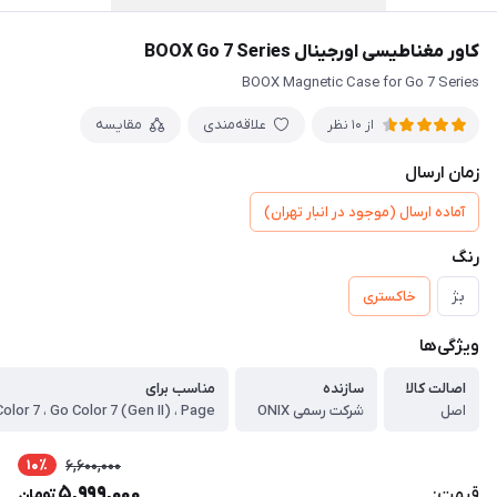
کاور مغناطیسی اورجینال BOOX Go 7 Series
BOOX Magnetic Case for Go 7 Series
علاقه‌مندی
مقایسه
از 10 نظر
زمان ارسال
آماده ارسال (موجود در انبار تهران)
رنگ
بژ
خاکستری
ویژگی‌ها
اصالت کالا
سازنده
مناسب برای
اصل
شرکت رسمی ONIX
10٪
6,600,000
5,999,000
قیمت:
تومان