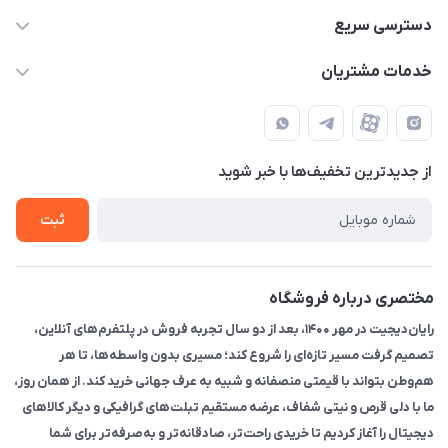
۰۲۱91095320 - 09120057355 - 09915561288
دسترسی سریع
info@rayandigit.ir
حساب کاربری
خدمات مشتریان
تهران - خیابان انقلاب - ابتدای خیابان فلسطین شمالی (برای خرید
مجله فروشگاه
قوانین و مقررات
حضوری از قبل با پشتیبان های فروشگاه هماهنگ کنید)
لیست محصولات
حریم خصوصی
تماس با ما
از جدید‌ترین تخفیف‌ها با‌ خبر شوید
راهنما
ثبت
مختصری درباره فروشگاه
رایان‌دیجیت در مهر ۱۴۰۰، بعد از دو سال تجربه فروش در پلتفرم‌های آنلاین،
تصمیم گرفت مسیر تازه‌ای را شروع کند؛ مسیری بدون واسطه‌ها، تا هر
هم‌وطن بتواند با قیمتی منصفانه و شبیه به عرف جهانی خرید کند. از همان روز،
ما با دلی قرص و نیتی شفاف، عرضه مستقیم تبلت‌های گرافیکی و دیگر کالاهای
دیجیتال را آغاز کردیم تا خریدی راحت‌تر، صادقانه‌تر و به‌صرفه‌تر برای شما