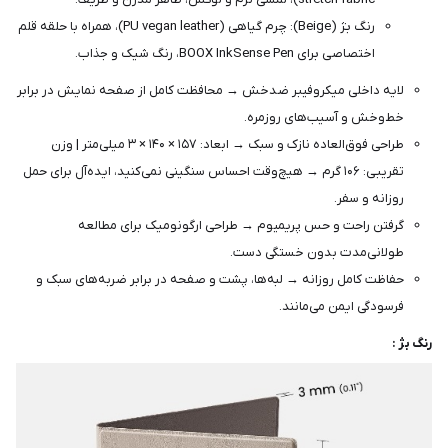
رنگ بژ (Beige): چرم گیاهی (PU vegan leather)، همراه با حلقه قلم
اختصاصی برای BOOX InkSense Pen، رنگ شیک و جذاب.
لایه داخلی میکروفیبر ضدخش → محافظت کامل از صفحه نمایش در برابر
خط‌وخش و آسیب‌های روزمره.
طراحی فوق‌العاده نازک و سبک → ابعاد: ۱۵۷ × ۱۴۰ × ۳ میلی‌متر | وزن
تقریبی: ۱۰۶ گرم → هیچ‌وقت احساس سنگینی نمی‌کنید، ایده‌آل برای حمل
روزانه و سفر.
گرفتن راحت و حس پریمیوم → طراحی ارگونومیک برای مطالعه
طولانی‌مدت بدون خستگی دست.
حفاظت کامل روزانه → لبه‌ها، پشت و صفحه در برابر ضربه‌های سبک و
فرسودگی ایمن می‌مانند.
رنگ بژ :