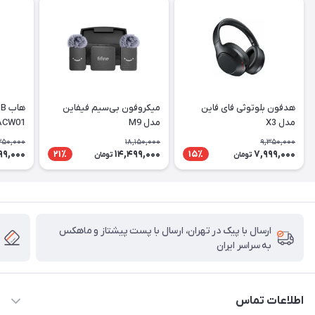
هدفون بلوتوثی فای فاین
میکروفون بی‌سیم فیفاین
مدل X3
مدل M9
ACW01
350,000
18,150,000
9,350,000
99,000
14,499,000
7,999,000
21٪
15٪
تومان
تومان
ارسال با پیک در تهران، ارسال با پست پیشتاز و ماهکس
به سراسر ایران
اطلاعات تماس