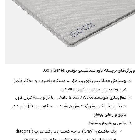
ویژگی‌های برجسته کاور مغناطیسی بوکس Go 7 Series:
چسبندگی مغناطیسی قوی و دقیق → دستگاه به‌سرعت و محکم متصل
می‌شود، بدون لغزش یا نگرانی از افتادن.
فعال‌سازی هوشمند Auto Sleep / Wake → با باز و بسته کردن کاور،
کتابخوان خودکار روشن/خاموش می‌شود → صرفه‌جویی قابل توجه در
باتری و راحتی بیشتر.
جنس پریمیوم و متنوع:
رنگ خاکستری (Gray): پارچه کشسان با بافت مورب (diagonal
stretch fabric)، لمسی نرم و لوکس، ظاهر مدرن و ظریف.