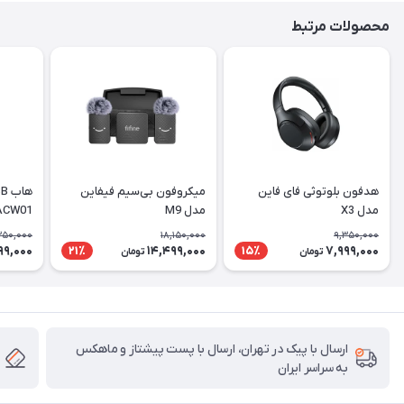
محصولات مرتبط
هدفون بلوتوثی فای فاین
میکروفون بی‌سیم فیفاین
مدل X3
مدل M9
ACW01
350,000
18,150,000
9,350,000
99,000
14,499,000
7,999,000
21٪
15٪
تومان
تومان
ارسال با پیک در تهران، ارسال با پست پیشتاز و ماهکس
به سراسر ایران