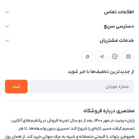
اطلاعات تماس
۰۲۱91095320 - 09120057355 - 09915561288
دسترسی سریع
info@rayandigit.ir
حساب کاربری
خدمات مشتریان
تهران - خیابان انقلاب - ابتدای خیابان فلسطین شمالی (برای خرید
مجله فروشگاه
قوانین و مقررات
حضوری از قبل با پشتیبان های فروشگاه هماهنگ کنید)
لیست محصولات
حریم خصوصی
تماس با ما
از جدید‌ترین تخفیف‌ها با‌ خبر شوید
راهنما
ثبت
مختصری درباره فروشگاه
رایان‌دیجیت در مهر ۱۴۰۰، بعد از دو سال تجربه فروش در پلتفرم‌های آنلاین،
تصمیم گرفت مسیر تازه‌ای را شروع کند؛ مسیری بدون واسطه‌ها، تا هر
هم‌وطن بتواند با قیمتی منصفانه و شبیه به عرف جهانی خرید کند. از همان روز،