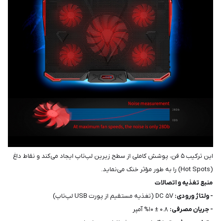
این ترکیب ۵ فن، پوشش کاملی از سطح زیرین لپ‌تاپ ایجاد می‌کند و نقاط داغ
(Hot Spots) را به طور مؤثر خنک می‌نماید.
منبع تغذیه و اتصالات
- ولتاژ ورودی:
DC ۵V (تغذیه مستقیم از پورت USB لپ‌تاپ)
- جریان مصرفی:
۰.۸ ± ۱۰% آمپر