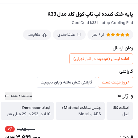
پایه خنک کننده لپ تاپ کول کلد مدل K33
CoolCold k33 Laptop Cooling Pad
علاقه‌مندی
مقایسه
از 6 نظر
زمان ارسال
آماده ارسال (موجود در انبار تهران)
گارانتی
7روز مهلت تست
گارانتی شش ماهه رایان دیجیت
ویژگی‌ها
مشاهده همه
اصالت کالا
جنس ساخت Material :
ابعاد Dimension :
اصل
ABS و Metal
410 در 292 در 29 میلی متر
7٪
3,850,000
3,599,000
قیمت:
تومان