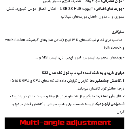
- توان مصرفی:
تنها ۴ وات – مصرف انرژی بسیار پایین
- پورت‌های اضافی:
۲ پورت USB 2.0 HUB – امکان اتصال موس، کیبورد، فلش
مموری و ... بدون اشغال پورت‌های لپ‌تاپ
سازگاری
- مناسب برای تمام لپ‌تاپ‌های تا ۱۷ اینچ (شامل مدل‌های گیمینگ، workstation
و ultrabook)
- برندهای محبوب: ایسوس، لنوو، اچ‌پی، دل، ایسر، MSI و ...
مزایای خرید پایه خنک کننده لپ تاپ کول کلد مدل K33
1. کاهش چشمگیر دما:
کاربران گزارش داده‌اند که دمای CPU و GPU تا ۱۵-۲۵
درجه سانتی‌گراد کاهش می‌یابد.
2. افزایش عملکرد:
جلوگیری از افت فریم در بازی‌ها و سرعت بالاتر در رندرینگ.
3. طراحی ارگونومیک:
زاویه مناسب برای تایپ طولانی و کاهش فشار بر مچ و
گردن.