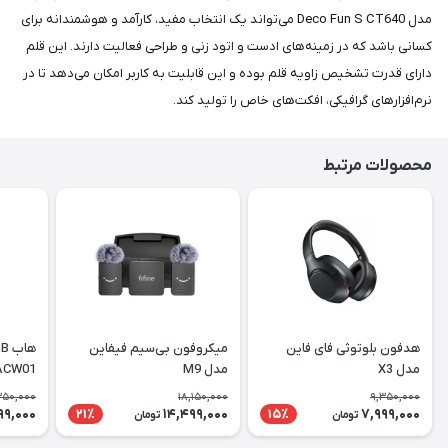
مدل Deco Fun S CT640 می‌تواند یک انتخاب مفید، کارآمد و هوشمندانه برای
کسانی باشد که در زمینه‌های ادست و اتود زنی و طراحی فعالیت دارند. این قلم
دارای قدرت تشخیص زاویه قلم بوده و این قابلیت به کاربر امکان می‌دهد تا در
نرم‌افزارهای گرافیکی، افکت‌های خاص را تولید کند.
محصولات مرتبط
هدفون بلوتوثی فای فاین
میکروفون بی‌سیم فیفاین
مدل X3
مدل M9
ACW01
350,000
18,150,000
9,350,000
99,000
14,499,000
7,999,000
21٪
15٪
تومان
تومان