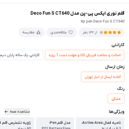
قلم نوری ایکس پی-پن مدل Deco Fun S CT640
Xp pen Deco Fun S CT640
علاقه‌مندی
مقایسه
از 132 نظر
گارانتی
اصالت و سلامت فیزیکی کالا و مهلت تست 7 روزه
گارانتی یک ساله رایان دی
زمان ارسال
آماده ارسال از انبار تهران
رنگ
مشکی
ویژگی‌ها
مشاهده همه
ناحیه فعال Active Area:
مدل قلم Pen:
زاویه تشخیص قلم Tilt:
6.3 در 4 اینچ
P01 Battery Free
60 درجه