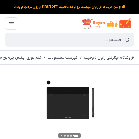
🎁 اولین خریدت از رایان دیجیت رو با کد تخفیف FIRSTOFF ارزون‌تر انجام بده.
فروشگاه اینترنتی رایان دیجیت
/
فهرست محصولات
/
قلم نوری ایکس پی-پن مدل Fun S CT640