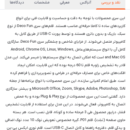
نقد و بررسی
آنباکس
معرفی
مشخصات
دیدگاه‌ها
این سری محصولات با توجه به دقت و حساسیت و قابلیت فنی برای انواع
کاربردهای ساده تا کاملا حرفه‌‌ای مناسب هستند. قلم‌های سری Deco Fun از نوع
سبک، باریک و بدون باتری هستند و توسط پورت USB-C از طریق کابل به
کامپیوتر متصل می‌شوند. از مزایای شاخص و چشمگیر سری Deco Fun، سازگاری
کامل آن با انواع سیستم‌های‌عامل Android, Chrome OS, Linux, Windows,
and Mac OS است که امکان اتصال به انواع سیستم‌ها را میسر می‌کند. این مدل
قادر به تشخیص زاویه قلم تا 60 درجه بوده که این قابلیت، امکان ایجاد
افکت‌های خاص برای مصارف حرفه‌ای در طراحی و تصویرپردازی را فراهم کرده
است. طبق اعلام کمپانی سازنده، این سری محصولات با انواع برنامه‌ها از جمله
Microsoft Office, Zoom, Skype, Adobe, Photoshop, SAI و بیشتر، سازگاری
دارد. گفتنی است این سری محصولات از نوع Plug & Play بوده و به محض
اتصال به کامپیوتر، فعال می‌شوند. در این مدل برای استفاده از قابلیت تشخیص
فشار، درایور محصول طی 3 مرحله ساده و کوتاه، قابل نصب است. هر بسته
حاوی صفحه (تبلت)، قلم P01، گیره مخصوص تعویض نوک، 10 عدد نوک اضافی
و یدکی قلم، دفترچه راهنما و کابل اتصال USB-C است. قلم نوری ایکس پی-پن