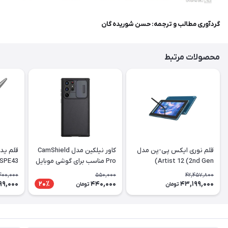
گردآوری مطالب و ترجمه: حسن شوریده گان
محصولات مرتبط
قلم نوری ایکس پی-پن مدل
کاور نیلکین مدل CamShield
Artist 12 (2nd Gen)
Pro مناسب برای گوشی موبایل
 SPE43
سامسونگ Galaxy S22 Ultra
400,000
550,000
42,457,800
99,000
440,000
43,199,000
20٪
تومان
تومان