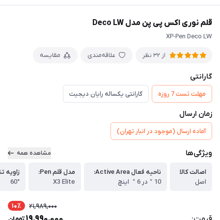
قلم نوری اکس پی پن مدل Deco LW
XP-Pen Deco LW
علاقه‌مندی
مقایسه
از 32 نظر
گارانتی
مهلت تست 7 روزه
گارانتی یکساله رایان دیجیت
زمان ارسال
آماده ارسال (موجود در انبار تهران)
ویژگی‌ها
مشاهده همه
اصالت کالا
ناحیه فعال Active Area:
مدل قلم Pen:
زاویه تشخ
اصل
10＂در 6＂ اینچ
X3 Elite
60°
10٪
21,989,000
19,990,000
قیمت:
تومان