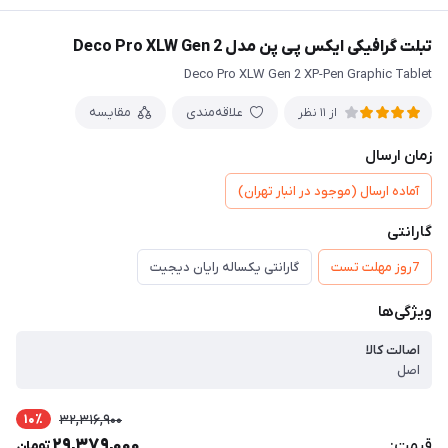
تبلت گرافیکی ایکس پی پن مدل Deco Pro XLW Gen 2
Deco Pro XLW Gen 2 XP-Pen Graphic Tablet
علاقه‌مندی
مقایسه
از 11 نظر
زمان ارسال
آماده ارسال (موجود در انبار تهران)
گارانتی
7روز مهلت تست
گارانتی یکساله رایان دیجیت
ویژگی‌ها
اصالت کالا
اصل
10٪
32,316,900
29,379,000
قیمت:
تومان