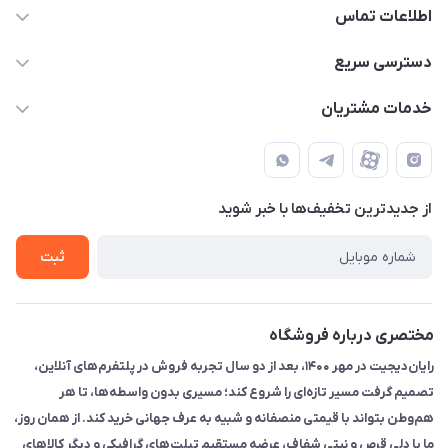
اطلاعات تماس
۰۲۱91095320 - 09120057355 - 09915561288
دسترسی سریع
info@rayandigit.ir
حساب کاربری
خدمات مشتریان
تهران - خیابان انقلاب - ابتدای خیابان فلسطین شمالی (برای خرید
مجله فروشگاه
قوانین و مقررات
حضوری از قبل با پشتیبان های فروشگاه هماهنگ کنید)
لیست محصولات
حریم خصوصی
تماس با ما
از جدید‌ترین تخفیف‌ها با‌ خبر شوید
راهنما
ثبت
مختصری درباره فروشگاه
رایان‌دیجیت در مهر ۱۴۰۰، بعد از دو سال تجربه فروش در پلتفرم‌های آنلاین،
تصمیم گرفت مسیر تازه‌ای را شروع کند؛ مسیری بدون واسطه‌ها، تا هر
هم‌وطن بتواند با قیمتی منصفانه و شبیه به عرف جهانی خرید کند. از همان روز،
ما با دلی قرص و نیتی شفاف، عرضه مستقیم تبلت‌های گرافیکی و دیگر کالاهای