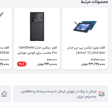
محصولات مرتبط
قلم نوری ایکس پی-پن مدل
کاور نیلکین مدل CamShield
Artist 12 (2nd Gen)
Pro مناسب برای گوشی موبایل
 SPE43
سامسونگ Galaxy S22 Ultra
400,000
550,000
42,457,800
99,000
440,000
43,199,000
20٪
تومان
تومان
ارسال با پیک در تهران، ارسال با پست پیشتاز و ماهکس
به سراسر ایران