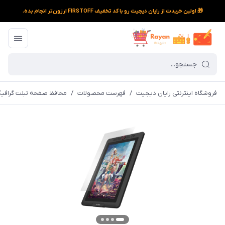
🎁 اولین خریدت از رایان دیجیت رو با کد تخفیف FIRSTOFF ارزون‌تر انجام بده.
فروشگاه اینترنتی رایان دیجیت
/
فهرست محصولات
/
محافظ صفحه تبلت گرافیکی اکس پی پن مدل D160FH