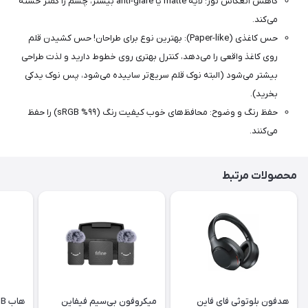
کاهش انعکاس نور: لایه matte یا anti-glare بیشتر، چشم را کمتر خسته
می‌کند.
حس کاغذی (Paper-like): بهترین نوع برای طراحان! حس کشیدن قلم
روی کاغذ واقعی را می‌دهد، کنترل بهتری روی خطوط دارید و لذت طراحی
بیشتر می‌شود (البته نوک قلم سریع‌تر ساییده می‌شود، پس نوک یدکی
بخرید).
حفظ رنگ و وضوح: محافظ‌های خوب کیفیت رنگ (۹۹% sRGB) را حفظ
می‌کنند.
محصولات مرتبط
هدفون بلوتوثی فای فاین
میکروفون بی‌سیم فیفاین