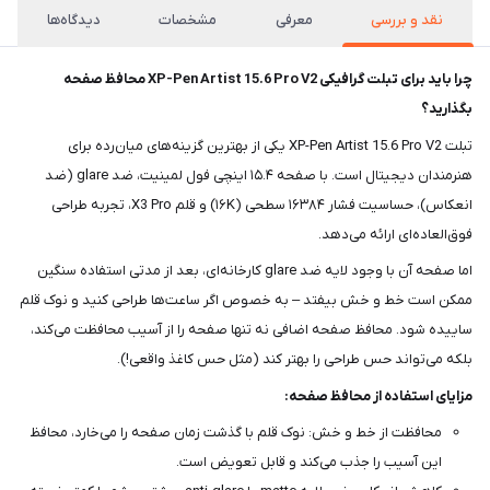
نقد و بررسی
معرفی
مشخصات
دیدگاه‌ها
چرا باید برای تبلت گرافیکی XP-Pen Artist 15.6 Pro V2 محافظ صفحه
بگذارید؟
تبلت XP-Pen Artist 15.6 Pro V2 یکی از بهترین گزینه‌های میان‌رده برای
هنرمندان دیجیتال است. با صفحه ۱۵.۴ اینچی فول لمینیت، ضد glare (ضد
انعکاس)، حساسیت فشار ۱۶۳۸۴ سطحی (۱۶K) و قلم X3 Pro، تجربه طراحی
فوق‌العاده‌ای ارائه می‌دهد.
اما صفحه آن با وجود لایه ضد glare کارخانه‌ای، بعد از مدتی استفاده سنگین
ممکن است خط و خش بیفتد – به خصوص اگر ساعت‌ها طراحی کنید و نوک قلم
ساییده شود. محافظ صفحه اضافی نه تنها صفحه را از آسیب محافظت می‌کند،
بلکه می‌تواند حس طراحی را بهتر کند (مثل حس کاغذ واقعی!).
مزایای استفاده از محافظ صفحه:
محافظت از خط و خش: نوک قلم با گذشت زمان صفحه را می‌خارد، محافظ
این آسیب را جذب می‌کند و قابل تعویض است.