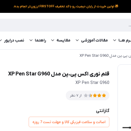
🎁 اولین خریدت از رایان دیجیت رو با کد تخفیف FIRSTOFF ارزون‌تر انجام بده.
رم‌ هــا
مقالات آموزشی
مقایسه
راهنما
نصب درایور
مدل XP Pen Star G960
قلم نوری اکس پی.پن مدل XP Pen Star G960
XP Pen Star G960
از 7 نظر
گارانتی
اصالت و سلامت فیزیکی کالا و مهلت تست 7 روزه