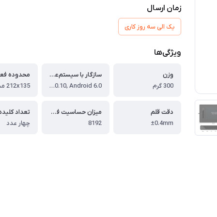
زمان ارسال
یک الی سه روز کاری
ویژگی‌ها
وزن
سازگار با سیستم‌عامل‌های
محدوده فعا
300 گرم
Windows 7/8/10, Mac OS X 10.10, Android 6.0
212x135 میلی متر
دقت قلم
میزان حساسیت فشار قلم
±0.4mm
8192
چهار عدد