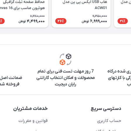
ن مدل
هاب USB ایکس پی پن مدل
محافظ صفحه تبلت گرافیکی
ACW01
هوئیون مناسب برای 6
2021
6,380,000
9,350,000
4,499,000
6,999,000
٪
26٪
21٪
تومان
تومان
ری شده درگاه
7 روز مهلت تست فنی برای تمام
ی با کارتهای
محصولات و امکان انتخاب گارانتی
ضمانت اصل ب
ب
رایان دیجیت
فروخته شده
دسترسی سریع
خدمات مشتریان
حساب کاربری
قوانین و مقررات