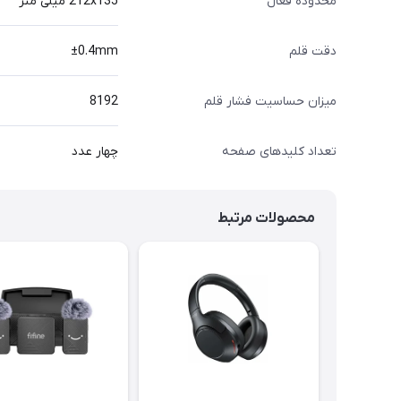
محدوده فعال
212x135 میلی متر
دقت قلم
±0.4mm
میزان حساسیت فشار قلم
8192
تعداد کلیدهای صفحه
چهار عدد
محصولات مرتبط