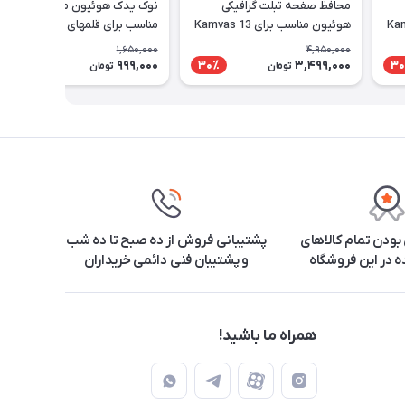
محافظ صفحه تبلت گرافیکی
نوک یدک هوئیون مدل PN05A
Kamvas 1
هوئیون مناسب برای Kamvas 13
مناسب برای قلمهای PW517 و
PW110
1,650,000
4,950,000
999,000
3,499,000
40٪
30٪
30
تومان
تومان
ودن تمام کالاهای
پشتیبانی فروش از ده صبح تا ده شب
 در این فروشگاه
و پشتیبان فنی دائمی خریداران
همراه ما باشید!