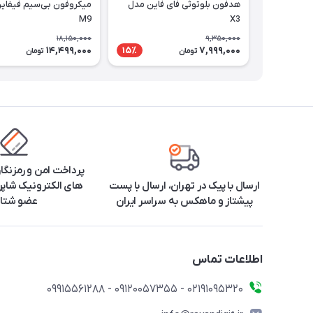
هدفون بلوتوثی فای فاین مدل
میکروفون بی‌سیم فیفای
M9
X3
18,150,000
9,350,000
14,499,000
7,999,000
15٪
تومان
تومان
پرداخت امن و رمزنگا
ارسال با پیک در تهران، ارسال با پست
های الکترونیک شاپرک
پیشتاز و ماهکس به سراسر ایران
عضو شتا
اطلاعات تماس
۰۲۱91095320 - 09120057355 - 09915561288