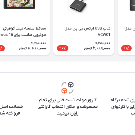
ن مدل
هاب USB ایکس پی پن مدل
محافظ صفحه تبلت گرافیکی
ACW01
هوئیون مناسب برای 6
2021
6,380,000
9,350,000
4,499,000
6,999,000
٪
26٪
21٪
تومان
تومان
ری شده درگاه
7 روز مهلت تست فنی برای تمام
ی با کارتهای
محصولات و امکان انتخاب گارانتی
ضمانت اصل ب
ب
رایان دیجیت
فروخته شده