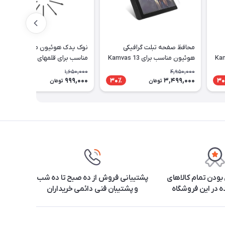
محافظ صفحه تبلت گرافیکی
نوک یدک هوئیون مدل PN05A
Kamvas 1
هوئیون مناسب برای Kamvas 13
مناسب برای قلمهای PW517 و
PW110
1,650,000
4,950,000
999,000
3,499,000
40٪
30٪
30
تومان
تومان
ودن تمام کالاهای
پشتیبانی فروش از ده صبح تا ده شب
 در این فروشگاه
و پشتیبان فنی دائمی خریداران