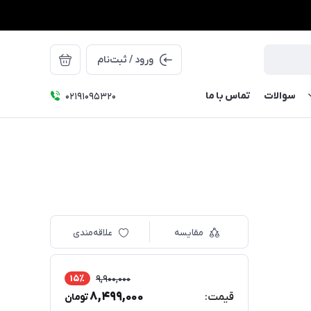
ورود / ثبت‌نام
سوالات
تماس با ما
۰۲۱91095320
مقایسه
علاقه‌مندی
15٪
9,900,000
8,499,000
قیمت:
تومان