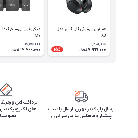
هدفون بلوتوثی فای فاین مدل
میکروفون بی‌سیم فیفای
M9
X3
18,150,000
9,350,000
14,499,000
7,999,000
15٪
تومان
تومان
پرداخت امن و رمزنگا
ارسال با پیک در تهران، ارسال با پست
های الکترونیک شاپرک
پیشتاز و ماهکس به سراسر ایران
عضو شتا