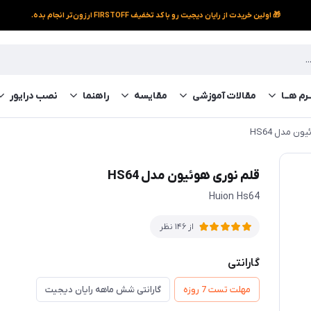
🎁 اولین خریدت از رایان دیجیت رو با کد تخفیف FIRSTOFF ارزون‌تر انجام بده.
رم‌ هــا
مقالات آموزشی
مقایسه
راهنما
نصب درایور
ن مدل HS64
قلم نوری هوئیون مدل HS64
Huion Hs64
از 146 نظر
گارانتی
مهلت تست 7 روزه
گارانتی شش ماهه رایان دیجیت