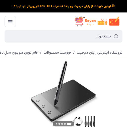
🎁 اولین خریدت از رایان دیجیت رو با کد تخفیف FIRSTOFF ارزون‌تر انجام بده.
فروشگاه اینترنتی رایان دیجیت
/
فهرست محصولات
/
قلم نوری هویون مدل Huion H420