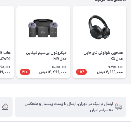
هدفون بلوتوثی فای فاین
میکروفون بی‌سیم فیفاین
مدل X3
مدل M9
ACW01
350,000
18,150,000
9,350,000
99,000
14,499,000
7,999,000
21٪
15٪
تومان
تومان
ارسال با پیک در تهران، ارسال با پست پیشتاز و ماهکس
به سراسر ایران