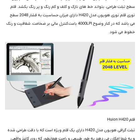
سطح تبلت طراحی، بتواند خط های نازک و کلف و کم رنگ و پر رنگ بکشد. قلم
نوری قلم نوری هویون مدل H420 دارای میزان حساسیت به فشار 2048 سطح
می باشد که در کنار وضوح 4000LPI باعث کنترل عالی بر ضخامت، شفافیت و رنگ
خطوط می شود.
قلم Huion H420
تبلت گرافی هویون مدل H420 دارای یک قلم ویژه است که با دقت طراحی شده
و به شما امکان می دهد به طور طبیعی و راحت همانطور که روی کاغذ واقعی