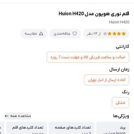
قلم نوری هویون مدل Huion H420
Huion H420
علاقه‌مندی
مقایسه
از 24 نظر
گارانتی
اصالت و سلامت فیزیکی کالا و مهلت تست 7 روزه
زمان ارسال
آماده ارسال از انبار تهران
رنگ
مشکی
ویژگی‌ها
مشاهده همه
برند
تعداد کلیدهای صفحه
تعداد کلیدهای قلم
س
huion هوئیون
3 عدد
دو عدد