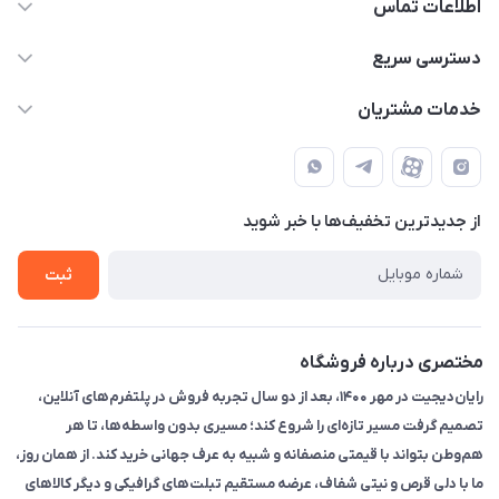
اطلاعات تماس
۰۲۱91095320 - 09120057355 - 09915561288
دسترسی سریع
info@rayandigit.ir
حساب کاربری
خدمات مشتریان
تهران - خیابان انقلاب - ابتدای خیابان فلسطین شمالی (برای خرید
مجله فروشگاه
قوانین و مقررات
حضوری از قبل با پشتیبان های فروشگاه هماهنگ کنید)
لیست محصولات
حریم خصوصی
تماس با ما
از جدید‌ترین تخفیف‌ها با‌ خبر شوید
راهنما
ثبت
مختصری درباره فروشگاه
رایان‌دیجیت در مهر ۱۴۰۰، بعد از دو سال تجربه فروش در پلتفرم‌های آنلاین،
تصمیم گرفت مسیر تازه‌ای را شروع کند؛ مسیری بدون واسطه‌ها، تا هر
هم‌وطن بتواند با قیمتی منصفانه و شبیه به عرف جهانی خرید کند. از همان روز،
ما با دلی قرص و نیتی شفاف، عرضه مستقیم تبلت‌های گرافیکی و دیگر کالاهای