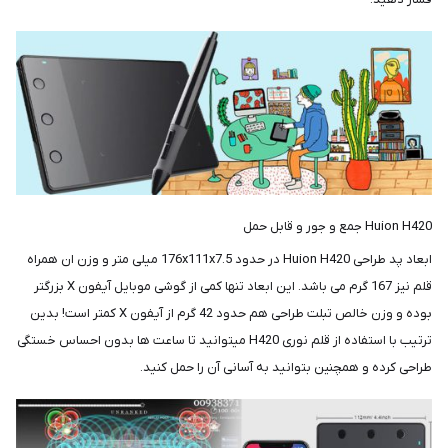
Huion H420 جمع و جور و قابل حمل
ابعاد پد طراحی Huion H420 در حدود 176x111x7.5 میلی متر و وزن ان همراه
قلم نیز 167 گرم می باشد. این ابعاد تنها کمی از گوشی موبایل آیفون X بزرگتر
بوده و وزن خالص تبلت طراحی هم حدود 42 گرم از آیفون X کمتر است! بدین
ترتیب با استفاده از قلم نوری H420 میتوانید تا ساعت ها بدون احساس خستگی
طراحی کرده و همچنین بتوانید به آسانی آن را حمل کنید.