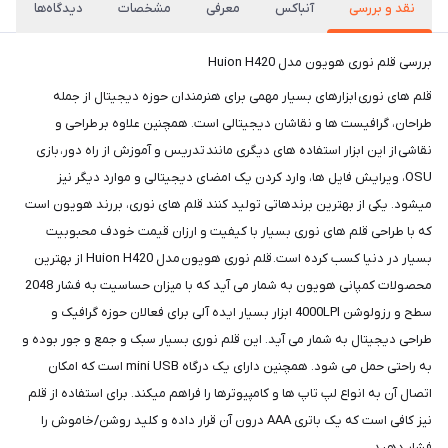
نقد و بررسی
آنباکس
معرفی
مشخصات
دیدگاه‌ها
بررسی قلم نوری هویون مدل Huion H420
قلم های نوری ابزارهای بسیار مهمی برای هنرمندان حوزه دیجیتال از جمله
طراحان، گرافیست ها و نقاشان دیجیتالی است. همچنین علاوه بر طراحی و
نقاشی از این ابزار استفاده های دیگری مانند تدریس و آموزش از راه دور، بازی
OSU، ویرایش فایل ها، وارد کردن یک امضای دیجیتالی و موارد دیگر نیز
میشود. یکی از بهترین برندهاتی تولید کنند قلم های نوری، بررند هویون است
که با طراحی قلم های نوری بسیار با کیفیت و ارزان قیمت خودف محبوبیت
بسیار در دنیا کسب کرده است. قلم نوری هویون مدل Huion H420 از بهترین
محصولات کمپانی هویون به شمار می آید که با میزان حساسیت به فشار 2048
سطح و رزولوشن 4000LPI ابزار بسیار ایده آلی برای فعالان حوزه گرافیک و
طراحی دیجیتال به شمار می آید. این قلم نوری بسیار سبک و جمع و جور بوده و
به راحتی حمل می شود. همچنین دارای یک درگاه mini USB است که امکان
اتصال آن به انواع لپ تاپ ها و کامپیوترها را فراهم میکند. برای استفاده از قلم
نیز کافی است که یک باتری AAA درون آن قرار داده و کلید روشن/خاموش را
فشار دهید.