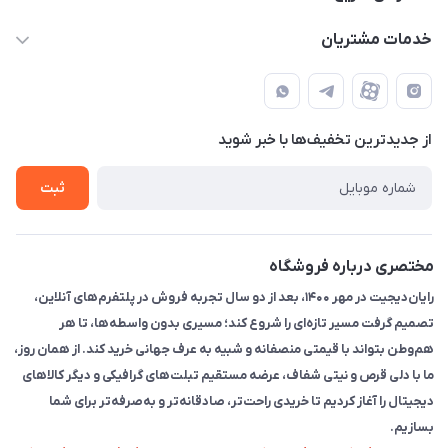
info@rayandigit.ir
حساب کاربری
خدمات مشتریان
تهران - خیابان انقلاب - ابتدای خیابان فلسطین شمالی (برای خرید
مجله فروشگاه
قوانین و مقررات
حضوری از قبل با پشتیبان های فروشگاه هماهنگ کنید)
لیست محصولات
حریم خصوصی
تماس با ما
از جدید‌ترین تخفیف‌ها با‌ خبر شوید
راهنما
ثبت
مختصری درباره فروشگاه
رایان‌دیجیت در مهر ۱۴۰۰، بعد از دو سال تجربه فروش در پلتفرم‌های آنلاین،
تصمیم گرفت مسیر تازه‌ای را شروع کند؛ مسیری بدون واسطه‌ها، تا هر
هم‌وطن بتواند با قیمتی منصفانه و شبیه به عرف جهانی خرید کند. از همان روز،
ما با دلی قرص و نیتی شفاف، عرضه مستقیم تبلت‌های گرافیکی و دیگر کالاهای
دیجیتال را آغاز کردیم تا خریدی راحت‌تر، صادقانه‌تر و به‌صرفه‌تر برای شما
بسازیم.