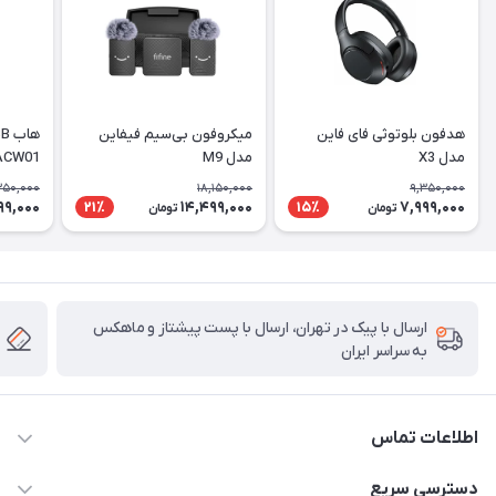
هدفون بلوتوثی فای فاین
میکروفون بی‌سیم فیفاین
مدل X3
مدل M9
ACW01
350,000
18,150,000
9,350,000
99,000
14,499,000
7,999,000
21٪
15٪
تومان
تومان
ارسال با پیک در تهران، ارسال با پست پیشتاز و ماهکس
به سراسر ایران
اطلاعات تماس
۰۲۱91095320 - 09120057355 - 09915561288
دسترسی سریع