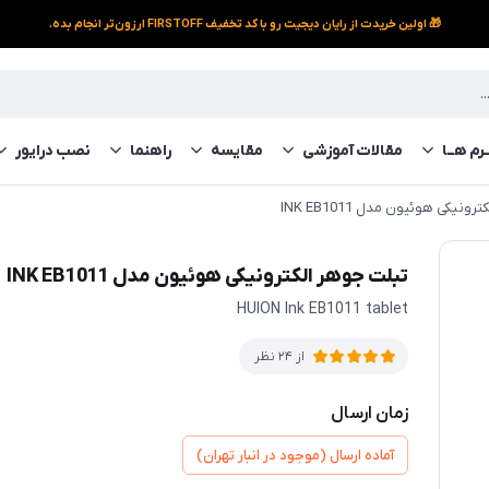
🎁 اولین خریدت از رایان دیجیت رو با کد تخفیف FIRSTOFF ارزون‌تر انجام بده.
رم‌ هــا
مقالات آموزشی
مقایسه
راهنما
نصب درایور
ونیکی هوئیون مدل INK EB1011
تبلت جوهر الکترونیکی هوئیون مدل INK EB1011
HUION lnk EB1011 tablet
از 24 نظر
زمان ارسال
آماده ارسال (موجود در انبار تهران)