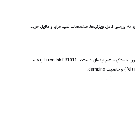
، به بررسی کامل ویژگی‌ها، مشخصات فنی، مزایا و دلایل خرید
تبلت‌های E-Ink مانند این مدل، برخلاف تبلت‌های معمولی LCD/OLED، نور آبی بسیار کمی ساطع می‌کنند و برای مطالعه طولانی‌مدت و نوشتن بدون خستگی چشم ایده‌آل هستند. Huion Ink EB1011 با قلم