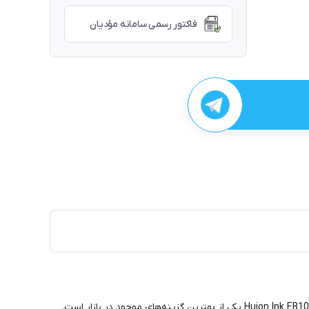
فاکتور رسمی سامانه مؤدیان
اگر به دنبال یک تبلت جوهر الکترونیکی (E-Ink Tablet) هستید که حس نوشتن و خواندن روی کاغذ واقعی را بدون خستگی چشم ارائه دهد، Huion Ink EB1011 یکی از بهترین گزینه‌های موجود در بازار است.