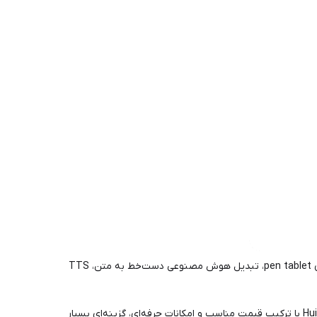
این دستگاه نه تنها یک نوت‌بوک الکترونیکی A5 سایز است، بلکه یک تبلت اندرویدی کامل با امکان نصب اپلیکیشن، اتصال به کامپیوتر به عنوان pen tablet، تبدیل هوش مصنوعی دست‌خط به متن، TTS
اگر به دنبال خرید تبلت جوهر الکترونیکی، تبلت یادداشت‌برداری بدون خستگی چشم یا E-Ink Tablet اندرویدی در ایران هستید، Huion Ink EB1011 با ترکیب قیمت مناسب و امکانات حرفه‌ای، گزینه‌ای بسیار