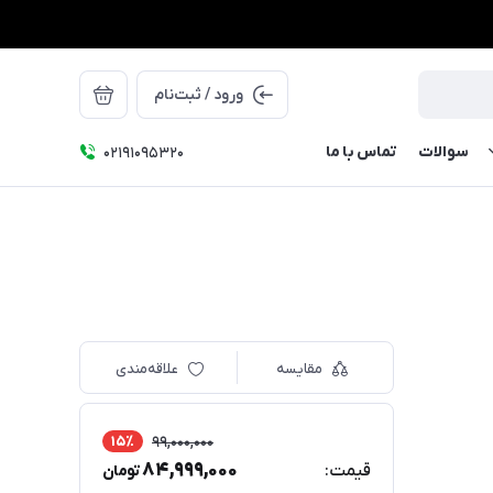
ورود / ثبت‌نام
سوالات
تماس با ما
۰۲۱91095320
مقایسه
علاقه‌مندی
15٪
99,000,000
84,999,000
قیمت:
تومان