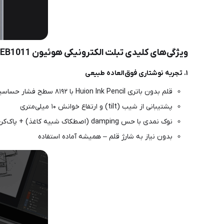
ویژگی‌های کلیدی تبلت الکترونیکی هوئیون Ink EB1011
۱. تجربه نوشتاری فوق‌العاده طبیعی
قلم بدون باتری Huion Ink Pencil با ۸۱۹۲ سطح فشار حساسیت
پشتیبانی از شیب (tilt) و ارتفاع خوانش ۱۰ میلی‌متری
نوک نمدی با حس damping (اصطکاک شبیه کاغذ) + پاک‌کن انتهایی
بدون نیاز به شارژ قلم – همیشه آماده استفاده