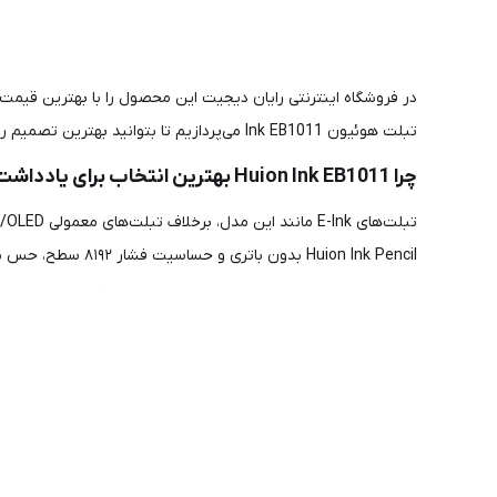
در فروشگاه اینترنتی رایان دیجیت این محصول را با بهترین قیمت، گ
تبلت هوئیون Ink EB1011 می‌پردازیم تا بتوانید بهترین تصمیم را بگیرید.
چرا Huion Ink EB1011 بهترین انتخاب برای یادداشت‌برداری دیجیتال است؟
Huion Ink Pencil بدون باتری و حساسیت فشار ۸۱۹۲ سطح، حس نوشتن با مداد واقعی روی کاغذ را شبیه‌سازی می‌کند – به لطف نوک نمدی (felt nib) و خاصیت damping.