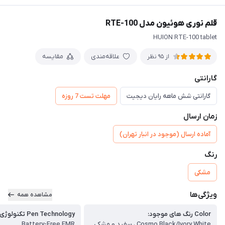
قلم نوری هوئیون مدل RTE-100
HUION RTE-100 tablet
علاقه‌مندی
مقایسه
از 95 نظر
گارانتی
گارانتی شش ماهه رایان دیجیت
مهلت تست 7 روزه
زمان ارسال
آماده ارسال (موجود در انبار تهران)
رنگ
مشکی
ویژگی‌ها
مشاهده همه
Color رنگ های موجود:
Pen Technology تکنولوژی قلم:
Cosmo Black/Ivory White ، سفید و مشکی
Battery-Free EMR