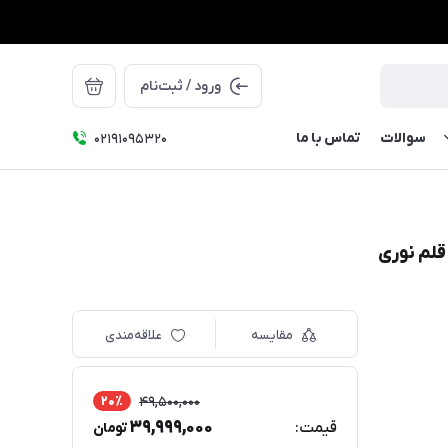
ورود / ثبت‌نام
سوالات
تماس با ما
۰۲۱91095320
مقایسه
علاقه‌مندی
20٪
49,500,000
39,999,000
قیمت:
تومان