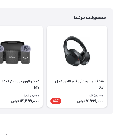
محصولات مرتبط
هدفون بلوتوثی فای فاین مدل
میکروفون بی‌سیم فیفای
M9
X3
18,150,000
9,350,000
14,499,000
7,999,000
15٪
تومان
تومان