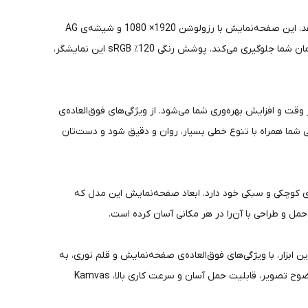
صفحه‌نمایش فول لمینت این مدل، بادوام و ضدخش بوده و با پرداخت ماتی که بر روی آن انجام شده، حس طراحی بر روی کاغذ را به شما می‌دهد. این صفحه‌نمایش با رزولوشن 1920× 1080 و شیشه‌ی AG
ضدبازتاب نور و قابلیت دید وسیع تصویر تا اندازه‌ی 178 درجه از تمام جهات، شفافیت و وضوح تصویری بالایی دارد و از آسیب بازتاب نور به چشمان شما جلوگیری می‌کند. پوشش رنگی 120٪ sRGB این نمایشگر،
ت و افزایش بهره‌وری شما می‌شود. از ویژگی‌های فوق‌العاده‌ی
و حساسیت شیب 60± درجه اشاره کرد که باعث می‌شود طراحی شما همراه با تنوع خطی بسیار، روان و دقیق شود و دست‌تان
در مقایسه با سایر مدل‌های Kamvas Pro، قابلیت حمل آسان به واسطه‌ی کوچکی و سبکی خود دارد. ابعاد صفحه‌نمایش این مدل که
ت. این ابزار، با ویژگی‌های فوق‌العاده‌ی صفحه‌نمایش و قلم نوری، به
شما امکان می‌دهد تا ایده‌های خلاقانه‌تان را به شکلی دقیق و روان به صورت دیجیتال ثبت و کار کنید. با توجه به پوشش رنگی بالا، شفافیت و وضوح تصویر، قابلیت حمل آسان و سرعت کاری بالا، Kamvas