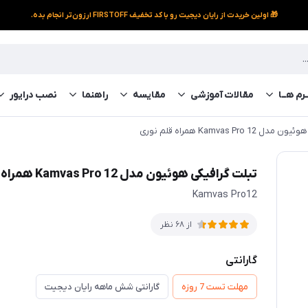
🎁 اولین خریدت از رایان دیجیت رو با کد تخفیف FIRSTOFF ارزون‌تر انجام بده.
رم‌ هــا
مقالات آموزشی
مقایسه
راهنما
نصب درایور
Kamvas Pro 1 همراه قلم نوری
تبلت گرافیکی هوئیون مدل Kamvas Pro 12 همراه قلم نوری
Kamvas Pro12
از 68 نظر
گارانتی
مهلت تست 7 روزه
گارانتی شش ماهه رایان دیجیت