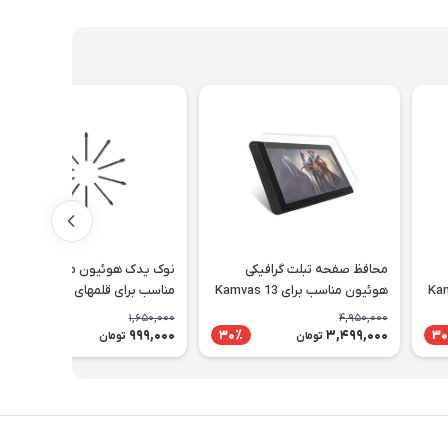
محافظ صفحه تبلت گرافیکی
نوک یدک هوئیون مدل PN05A
Kamvas 1
هوئیون مناسب برای Kamvas 13
مناسب برای قلمهای PW517 و
PW110
1,650,000
4,950,000
999,000
3,499,000
40٪
30٪
30
تومان
تومان