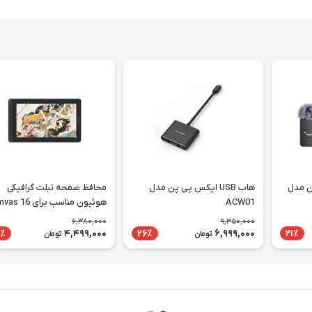
ن مدل
هاب USB ایکس پی پن مدل
محافظ صفحه تبلت گرافیکی
ACW01
هوئیون مناسب برای 6
2021
6,380,000
9,350,000
4,499,000
6,999,000
٪
26٪
21٪
تومان
تومان