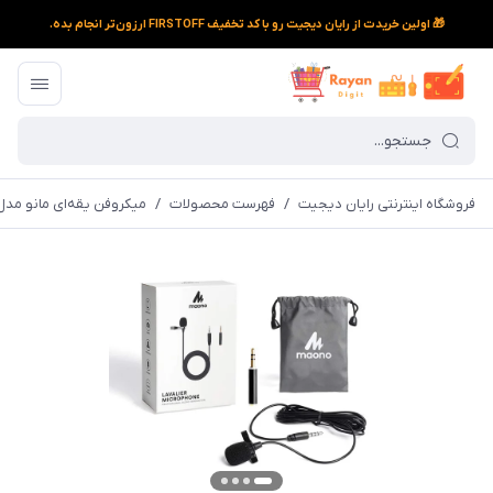
🎁 اولین خریدت از رایان دیجیت رو با کد تخفیف FIRSTOFF ارزون‌تر انجام بده.
فروشگاه اینترنتی رایان دیجیت
/
فهرست محصولات
/
میکروفن یقه‌ای مانو مدل aono AU-402L