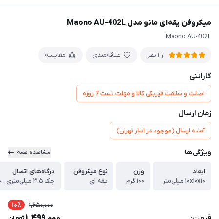
میکروفن یقه‌ای مانو مدل Maono AU-402L
Maono AU-402L
علاقه‌مندی
مقایسه
از 1 نظر
گارانتی
اصالت و سلامت فیزیکی کالا و مهلت تست 7 روزه
زمان ارسال
آماده ارسال (موجود در انبار تهران)
ویژگی‌ها
مشاهده همه
ابعاد
وزن
نوع میکروفن
درگاه‌های اتصال
۱۰x۱۰x۱۰ میلی‌متر
۱۰۰ گرم
یقه ای
جک ۳.۵ میلی‌متری ، جک ۶.۵ میلی‌متری
10٪
1,650,000
1,499,000
قیمت:
تومان