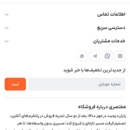
اطلاعات تماس
۰۲۱91095320 - 09120057355 - 09915561288
دسترسی سریع
info@rayandigit.ir
حساب کاربری
خدمات مشتریان
تهران - خیابان انقلاب - ابتدای خیابان فلسطین شمالی (برای خرید
مجله فروشگاه
قوانین و مقررات
حضوری از قبل با پشتیبان های فروشگاه هماهنگ کنید)
لیست محصولات
حریم خصوصی
تماس با ما
از جدید‌ترین تخفیف‌ها با‌ خبر شوید
راهنما
ثبت
مختصری درباره فروشگاه
رایان‌دیجیت در مهر ۱۴۰۰، بعد از دو سال تجربه فروش در پلتفرم‌های آنلاین،
تصمیم گرفت مسیر تازه‌ای را شروع کند؛ مسیری بدون واسطه‌ها، تا هر