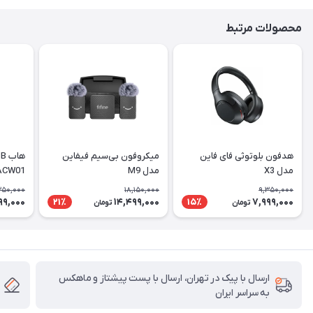
محصولات مرتبط
هدفون بلوتوثی فای فاین
میکروفون بی‌سیم فیفاین
مدل X3
مدل M9
ACW01
350,000
18,150,000
9,350,000
99,000
14,499,000
7,999,000
21٪
15٪
تومان
تومان
ارسال با پیک در تهران، ارسال با پست پیشتاز و ماهکس
به سراسر ایران