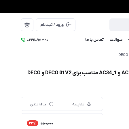
ورود / ثبت‌نام
سوالات
تماس با ما
۰۲۱91095320
محافظ صفحه تبلت گرافیکی اکس پی پن مدل AC37_1 و AC34_1 مناسب برای DECO 01V2 و DECO
مقایسه
علاقه‌مندی
23٪
1,100,000