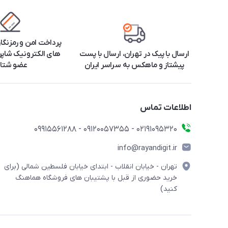
پرداخت امن و رمزنگا
ارسال با پیک در تهران، ارسال با پست
های الکترونیک شاپرک
پیشتاز و ماهکس به سراسر ایران
عضو شتا
اطلاعات تماس
۰۲۱91095320 - 09120057355 - 09915561288
info@rayandigit.ir
تهران - خیابان انقلاب - ابتدای خیابان فلسطین شمالی (برای
خرید حضوری از قبل با پشتیبان های فروشگاه هماهنگ
کنید)