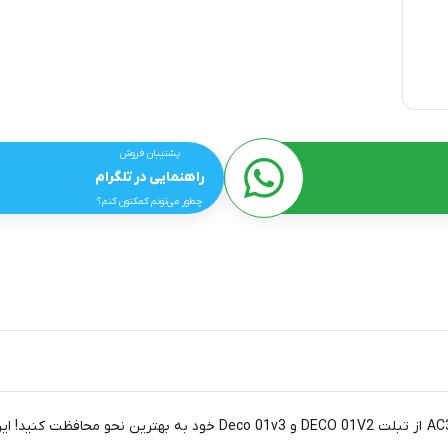
پشتیبان فروش
راهنمایی در تلگرام
چطور می‌تونم کمکتون کنم؟
با محافظ صفحه تبلت گرافیکی اکس پی پن مدل AC37_1 و AC34_1 از تبلت 2