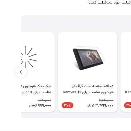
 تبلت خود محافظت کنید!
محافظ صفحه تبلت گرافیکی
نوک یدک هوئیون مدل PN05A
Kamvas 1
هوئیون مناسب برای Kamvas 13
مناسب برای قلمهای PW517 و
PW110
1,650,000
4,950,000
999,000
3,499,000
40٪
30٪
30
تومان
تومان