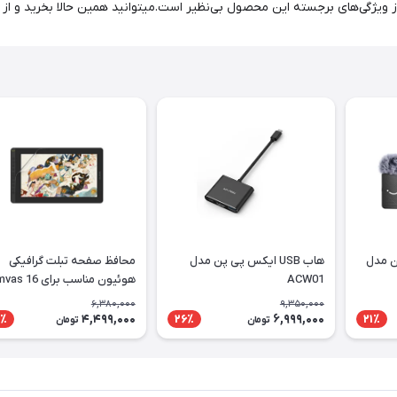
 ویژگی‌های برجسته این محصول بی‌نظیر است.میتوانید همین حالا بخرید و از
ن مدل
هاب USB ایکس پی پن مدل
محافظ صفحه تبلت گرافیکی
ACW01
هوئیون مناسب برای 6
2021
6,380,000
9,350,000
4,499,000
6,999,000
٪
26٪
21٪
تومان
تومان