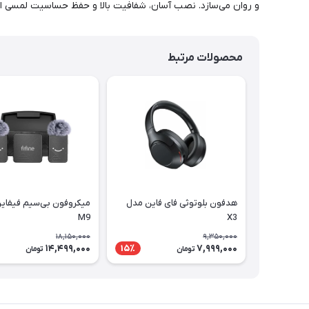
و روان می‌سازد. نصب آسان، شفافیت بالا و حفظ حساسیت لمسی از
محصولات مرتبط
هدفون بلوتوثی فای فاین مدل
میکروفون بی‌سیم فیفای
M9
X3
18,150,000
9,350,000
14,499,000
7,999,000
15٪
تومان
تومان