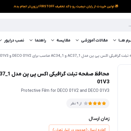
🎁 اولین خریدت از رایان دیجیت رو با کد تخفیف FIRSTOFF ارزون‌تر انجام بده.
رم‌ هــا
مقالات آموزشی
مقایسه
راهنما
نصب درایور
کس پی پن مدل AC37_1 و AC34_1 مناسب برای DECO 01V2 و DECO 01V3
01V3
Protective Film for DECO 01V2 and DECO 01V3
از 9 نظر
زمان ارسال
آماده ارسال (موجود در انبار تهران)