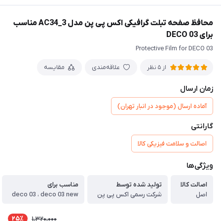
محافظ صفحه تبلت گرافیکی اکس پی پن مدل AC34_3 مناسب
برای DECO 03
Protective Film for DECO 03
علاقه‌مندی
مقایسه
از 5 نظر
زمان ارسال
آماده ارسال (موجود در انبار تهران)
گارانتی
اصالت و سلامت فیزیکی کالا
ویژگی‌ها
اصالت کالا
تولید شده توسط
مناسب برای
اصل
شرکت رسمی اکس پی پن
deco 03 ، deco 03 new
25٪
1,320,000