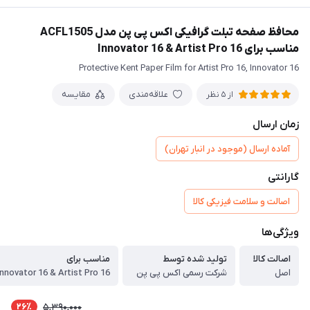
محافظ صفحه تبلت گرافیکی اکس پی پن مدل ACFL1505
مناسب برای Innovator 16 & Artist Pro 16
Protective Kent Paper Film for Artist Pro 16, Innovator 16
علاقه‌مندی
مقایسه
از 5 نظر
زمان ارسال
آماده ارسال (موجود در انبار تهران)
گارانتی
اصالت و سلامت فیزیکی کالا
ویژگی‌ها
اصالت کالا
تولید شده توسط
مناسب برای
اصل
شرکت رسمی اکس پی پن
Innovator 16 & Artist Pro 16
26٪
5,390,000