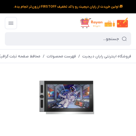
🎁 اولین خریدت از رایان دیجیت رو با کد تخفیف FIRSTOFF ارزون‌تر انجام بده.
فروشگاه اینترنتی رایان دیجیت
/
فهرست محصولات
/
محافظ صفحه تبلت گرافیکی اکس پی پن مدل ACFL1505 م