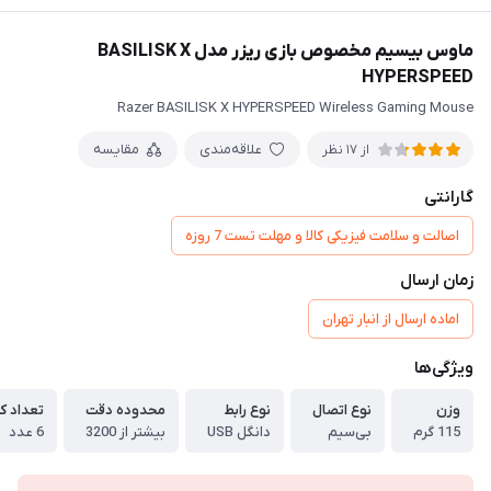
ماوس بیسیم مخصوص بازی ریزر مدل BASILISK X
HYPERSPEED
Razer BASILISK X HYPERSPEED Wireless Gaming Mouse
علاقه‌مندی
مقایسه
از 17 نظر
گارانتی
اصالت و سلامت فیزیکی کالا و مهلت تست 7 روزه
زمان ارسال
اماده ارسال از انبار تهران
ویژگی‌ها
وزن
نوع اتصال
نوع رابط
محدوده دقت
تعداد ک
115 گرم
بی‌سیم
دانگل USB
بیشتر از 3200
6 عدد