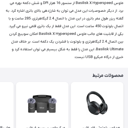
ماوس Basilisk X Hyperspeed از سنسور 16 هزار DPI و شش دکمه بهره می
برد. از دیگر خصوصیات این مدل می توان به شارژدهی بالای باتری اشاره کرد. به
گفته ریزر طول عمر باتری در این مدل با اتصال 2.4 گیگاهرتزی، 285 ساعت و با
اتصال بلوتوث 450 ساعت است. این مدل فقط از یک باتری قلمی نیرو می گیرد.
یکی از قابلیت های جالب ماوس Basilisk X Hyperspeed امکان سوییچ کردن
بین اتصال 2.4 گیگاهرتزی و بلوتوث با فشردن یک دکمه است. بر خلاف مدل
Basilisk Ultimate، این مدل را فقط به شکل بیسیم می توان استفاده کرد و
خبری از درگاه میکرو USB نیست.
محصولات مرتبط
هدفون بلوتوثی فای فاین
میکروفون بی‌سیم فیفاین